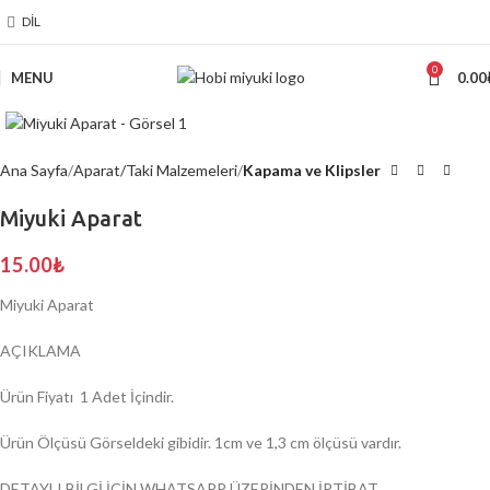
DIL
0
MENU
0.00
Click to enlarge
Ana Sayfa
Aparat/Taki Malzemeleri
Kapama ve Klipsler
Miyuki Aparat
15.00
₺
Miyuki Aparat
AÇIKLAMA
Ürün Fiyatı 1 Adet İçindir.
Ürün Ölçüsü Görseldeki gibidir. 1cm ve 1,3 cm ölçüsü vardır.
DETAYLI BİLGİ İÇİN WHATSAPP ÜZERİNDEN İRTİBAT