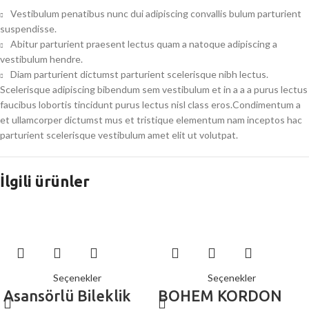
Vestibulum penatibus nunc dui adipiscing convallis bulum parturient
suspendisse.
Abitur parturient praesent lectus quam a natoque adipiscing a
vestibulum hendre.
Diam parturient dictumst parturient scelerisque nibh lectus.
Scelerisque adipiscing bibendum sem vestibulum et in a a a purus lectus
faucibus lobortis tincidunt purus lectus nisl class eros.Condimentum a
et ullamcorper dictumst mus et tristique elementum nam inceptos hac
parturient scelerisque vestibulum amet elit ut volutpat.
İlgili ürünler
Seçenekler
Seçenekler
Asansörlü Bileklik
BOHEM KORDON