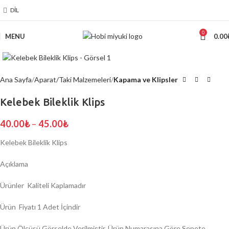
DIL
0
MENU
0.00
Click to enlarge
Ana Sayfa
Aparat/Taki Malzemeleri
Kapama ve Klipsler
Kelebek Bileklik Klips
40.00
₺
–
45.00
₺
Kelebek Bileklik Klips
Açıklama
Ürünler Kaliteli Kaplamadır
Ürün Fiyatı 1 Adet İçindir
Ürün Ölçüsü Görselde Verilmiştir. Ürün Numarasına Göre Sepete