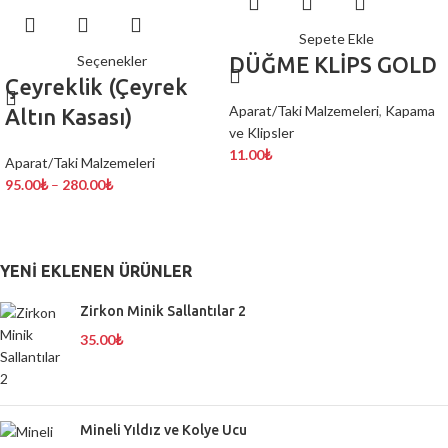
Sepete Ekle
Seçenekler
DÜĞME KLİPS GOLD
Çeyreklik (Çeyrek
Aparat/Taki Malzemeleri
,
Kapama
Altın Kasası)
ve Klipsler
11.00
₺
Aparat/Taki Malzemeleri
95.00
₺
–
280.00
₺
YENI EKLENEN ÜRÜNLER
Zirkon Minik Sallantılar 2
35.00
₺
Mineli Yıldız ve Kolye Ucu