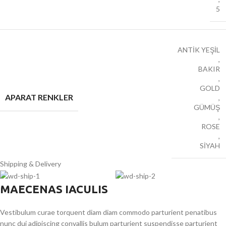
5
ANTİK YEŞİL
,
BAKIR
,
GOLD
APARAT RENKLER
,
GÜMÜŞ
,
ROSE
,
SİYAH
Shipping & Delivery
MAECENAS IACULIS
Vestibulum curae torquent diam diam commodo parturient penatibus
nunc dui adipiscing convallis bulum parturient suspendisse parturient