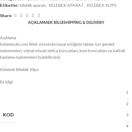
Etiketler:
bileklik aparatı
,
KELEBEK APARAT
,
KELEBEK KLİPS
Share:
AÇIKLAMA
EK BILGI
SHIPPING & DELIVERY
Açıklama
hobimiyuki.com Web sitesinde,hayal ettiğiniz takılar için gerekli
malzemeleri, orjinal miyuki delica boncukları, kum boncukları ve kaliteli
kaplama malzemeleri bulabilirsiniz.
Kelebek Bileklik Klips
Ek bilgi
1
,
2
,
KOD
3
,
4
,