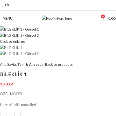
DIL
0
MENU
0.00
Click to enlarge
Ana Sayfa
Taki & Aksesuar
Back to products
BİLEKLİK 1
150.00
₺
ÖZEL MODEL
Hazır bileklik modelleri