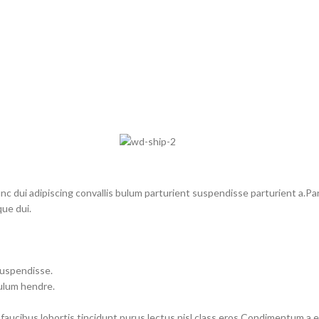
dui adipiscing convallis bulum parturient suspendisse parturient a.Part
ue dui.
suspendisse.
bulum hendre.
 faucibus lobortis tincidunt purus lectus nisl class eros.Condimentum a