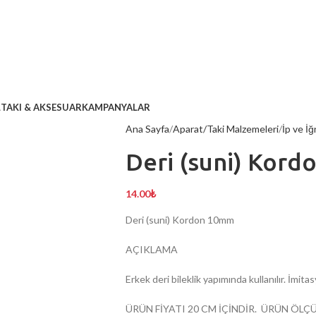
L
TAKI & AKSESUAR
KAMPANYALAR
Ana Sayfa
Aparat/Taki Malzemeleri
İp ve İğ
Deri (suni) Kor
14.00
₺
Deri (suni) Kordon 10mm
AÇIKLAMA
Erkek deri bileklik yapımında kullanılır. İmita
ÜRÜN FİYATI 20 CM İÇİNDİR. ÜRÜN ÖLÇÜ