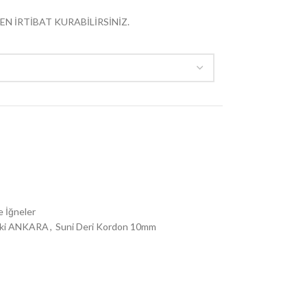
EN İRTİBAT KURABİLİRSİNİZ.
e İğneler
uki ANKARA
,
Suni Deri Kordon 10mm