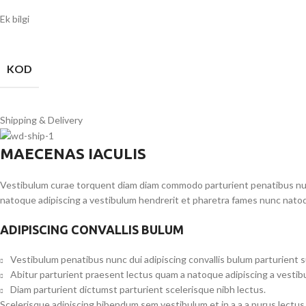
Ek bilgi
KOD
Shipping & Delivery
MAECENAS IACULIS
Vestibulum curae torquent diam diam commodo parturient penatibus nunc 
natoque adipiscing a vestibulum hendrerit et pharetra fames nunc natoq
ADIPISCING CONVALLIS BULUM
Vestibulum penatibus nunc dui adipiscing convallis bulum parturient 
Abitur parturient praesent lectus quam a natoque adipiscing a vesti
Diam parturient dictumst parturient scelerisque nibh lectus.
Scelerisque adipiscing bibendum sem vestibulum et in a a a purus lectus