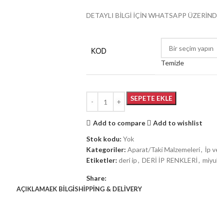
DETAYLI BİLGİ İÇİN WHATSAPP ÜZERİND
KOD
Temizle
SEPETE EKLE
Add to compare
Add to wishlist
Stok kodu:
Yok
Kategoriler:
Aparat/Taki Malzemeleri
,
İp v
Etiketler:
deri ip
,
DERİ İP RENKLERİ
,
miy
Share:
AÇIKLAMA
EK BILGI
SHIPPING & DELIVERY