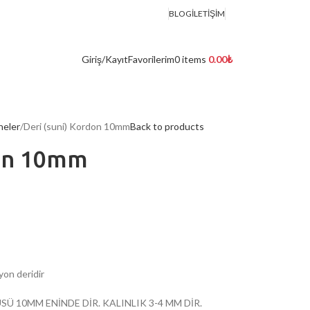
BLOG
İLETIŞIM
Giriş/Kayıt
Favorilerim
0
items
0.00
₺
neler
Deri (suni) Kordon 10mm
Back to products
don 10mm
syon deridir
SÜ 10MM ENİNDE DİR. KALINLIK 3-4 MM DİR.