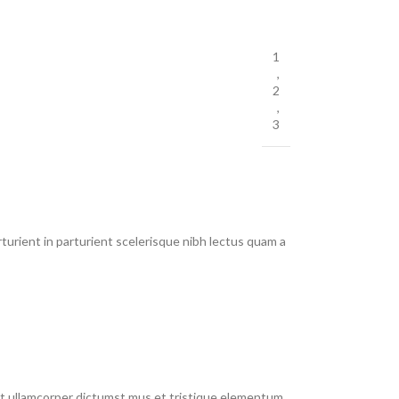
1
,
2
,
3
urient in parturient scelerisque nibh lectus quam a
 et ullamcorper dictumst mus et tristique elementum