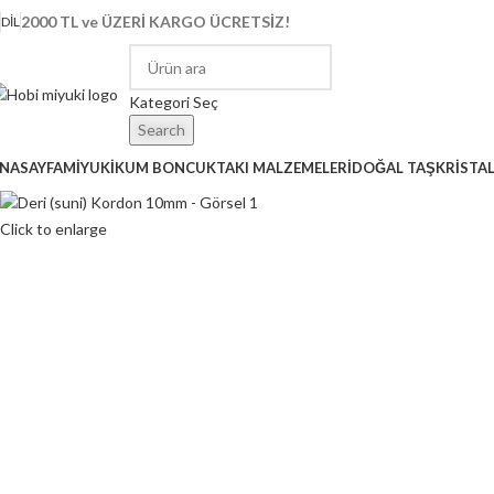
2000 TL ve ÜZERİ KARGO ÜCRETSİZ!
DIL
Kategori Seç
Search
NASAYFA
MİYUKİ
KUM BONCUK
TAKI MALZEMELERİ
DOĞAL TAŞ
KRİSTA
Click to enlarge