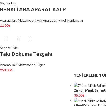
Seçenekler
RENKLİ ARA APARAT KALP
Aparat/Taki Malzemeleri
,
Ara Aparatlar
,
Mineli Kaplamalar
11.00
₺
Sepete Ekle
Takı Dokuma Tezgahı
Aparat/Taki Malzemeleri
,
Diğer
250.00
₺
YENI EKLENEN Ü
Zirkon Minik Sallantı
35.00
₺
Mineli Yıldız ve Koly