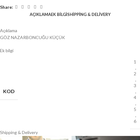
Share:
AÇIKLAMA
EK BILGI
SHIPPING & DELIVERY
Açıklama
GÖZ NAZARBONCUĞU KÜÇÜK
Ek bilgi
1
,
2
,
3
KOD
,
4
,
5
,
6
Shipping & Delivery