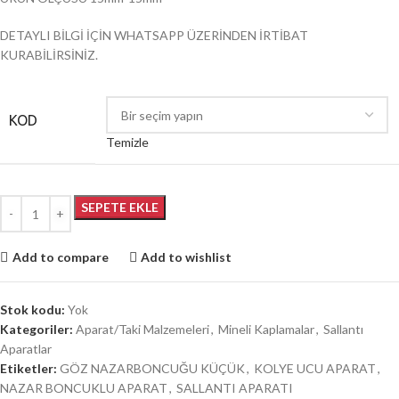
DETAYLI BİLGİ İÇİN WHATSAPP ÜZERİNDEN İRTİBAT
KURABİLİRSİNİZ.
KOD
Temizle
SEPETE EKLE
Add to compare
Add to wishlist
Stok kodu:
Yok
Kategoriler:
Aparat/Taki Malzemeleri
,
Mineli Kaplamalar
,
Sallantı
Aparatlar
Etiketler:
GÖZ NAZARBONCUĞU KÜÇÜK
,
KOLYE UCU APARAT
,
NAZAR BONCUKLU APARAT
,
SALLANTI APARATI