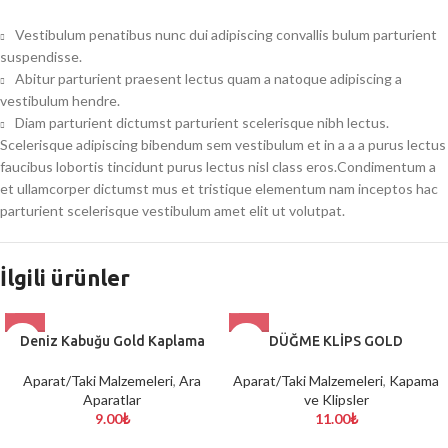
Vestibulum penatibus nunc dui adipiscing convallis bulum parturient
suspendisse.
Abitur parturient praesent lectus quam a natoque adipiscing a
vestibulum hendre.
Diam parturient dictumst parturient scelerisque nibh lectus.
Scelerisque adipiscing bibendum sem vestibulum et in a a a purus lectus
faucibus lobortis tincidunt purus lectus nisl class eros.Condimentum a
et ullamcorper dictumst mus et tristique elementum nam inceptos hac
parturient scelerisque vestibulum amet elit ut volutpat.
İlgili ürünler
Deniz Kabuğu Gold Kaplama
DÜĞME KLİPS GOLD
Aparat/Taki Malzemeleri
,
Ara
Aparat/Taki Malzemeleri
,
Kapama
Aparatlar
ve Klipsler
9.00
₺
11.00
₺