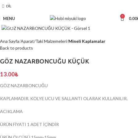
DIL
0
MENU
0.00
Click to enlarge
Ana Sayfa
Aparat/Taki Malzemeleri
Mineli Kaplamalar
Back to products
GÖZ NAZARBONCUĞU KÜÇÜK
13.00
₺
GÖZ NAZARBONCUĞU
KAPLAMADIR. KOLYE UCU VE SALLANTI OLARAK KULLANILIR.
ACIKLAMA
ÜRÜN FİYATI 1 ADET İÇİNDİR
ÜRÜN ÖLÇÜSÜ 15mm-15mm