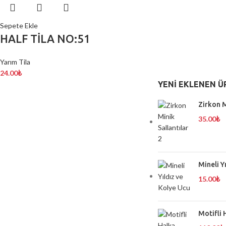
Sepete Ekle
HALF TİLA NO:51
Yarım Tila
24.00
₺
YENI EKLENEN Ü
Zirkon M
35.00
₺
Mineli Y
15.00
₺
Motifli 