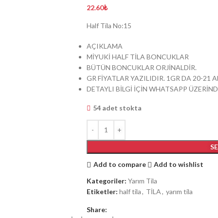
22.60
₺
Half Tila No:15
AÇIKLAMA
MİYUKİ HALF TİLA BONCUKLAR
BÜTÜN BONCUKLAR ORJİNALDİR.
GR FİYATLAR YAZILIDIR. 1GR DA 20-21
DETAYLI BİLGİ İÇİN WHATSAPP ÜZERİND
54 adet stokta
S
Add to compare
Add to wishlist
Kategoriler:
Yarım Tila
Etiketler:
half tila
,
TİLA
,
yarım tila
Share: