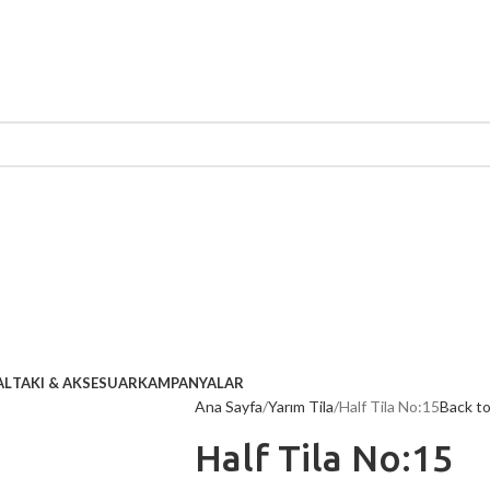
AL
TAKI & AKSESUAR
KAMPANYALAR
Ana Sayfa
Yarım Tila
Half Tila No:15
Back t
Half Tila No:15