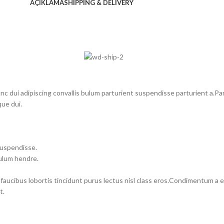
AÇIKLAMA
SHIPPING & DELIVERY
dui adipiscing convallis bulum parturient suspendisse parturient a.Part
ue dui.
suspendisse.
bulum hendre.
 faucibus lobortis tincidunt purus lectus nisl class eros.Condimentum a
t.