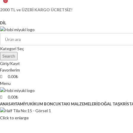
0
0
0
2000 TL ve ÜZERİ KARGO ÜCRETSİZ!
DIL
Kategori Seç
Search
Giriş/Kayıt
Favorilerim
0.00
₺
Menu
0.00
₺
ANASAYFA
MİYUKİ
KUM BONCUK
TAKI MALZEMELERİ
DOĞAL TAŞ
KRİST
Click to enlarge