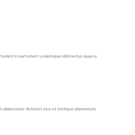
urient in parturient scelerisque nibh lectus quam a
 et ullamcorper dictumst mus et tristique elementum