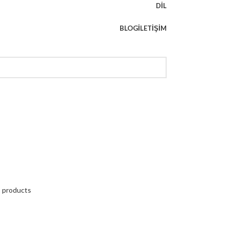
DIL
BLOG
İLETIŞIM
o products