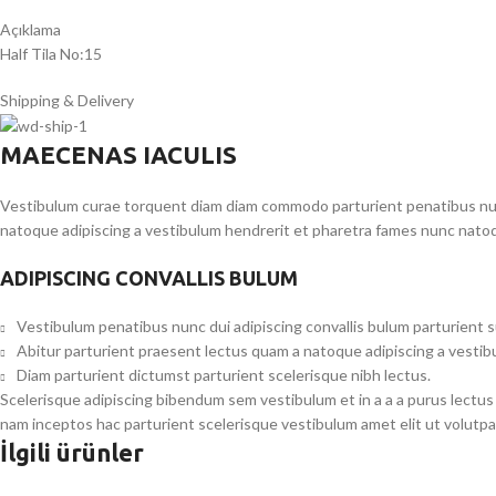
Açıklama
Half Tila No:15
Shipping & Delivery
MAECENAS IACULIS
Vestibulum curae torquent diam diam commodo parturient penatibus nunc 
natoque adipiscing a vestibulum hendrerit et pharetra fames nunc natoq
ADIPISCING CONVALLIS BULUM
Vestibulum penatibus nunc dui adipiscing convallis bulum parturient 
Abitur parturient praesent lectus quam a natoque adipiscing a vesti
Diam parturient dictumst parturient scelerisque nibh lectus.
Scelerisque adipiscing bibendum sem vestibulum et in a a a purus lectus
nam inceptos hac parturient scelerisque vestibulum amet elit ut volutpa
İlgili ürünler