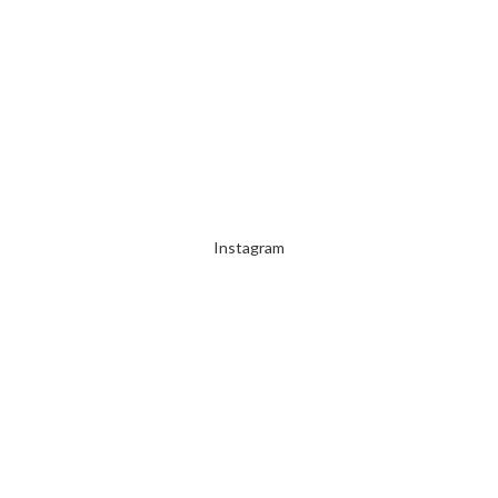
2000 TL ÜZERİ ÜCRETSİZ KARGO
Instagram