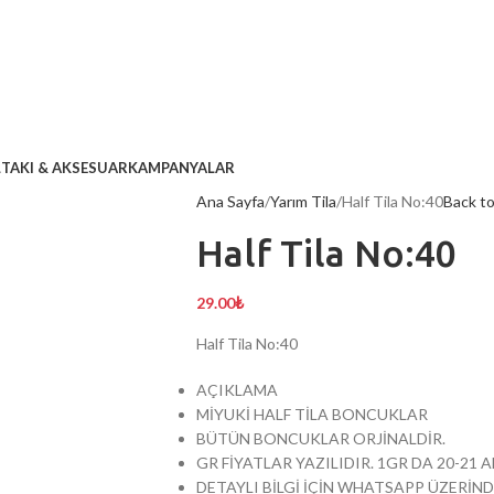
L
TAKI & AKSESUAR
KAMPANYALAR
Ana Sayfa
Yarım Tila
Half Tila No:40
Back t
Half Tila No:40
29.00
₺
Half Tila No:40
AÇIKLAMA
MİYUKİ HALF TİLA BONCUKLAR
BÜTÜN BONCUKLAR ORJİNALDİR.
GR FİYATLAR YAZILIDIR. 1GR DA 20-21
DETAYLI BİLGİ İÇİN WHATSAPP ÜZERİND