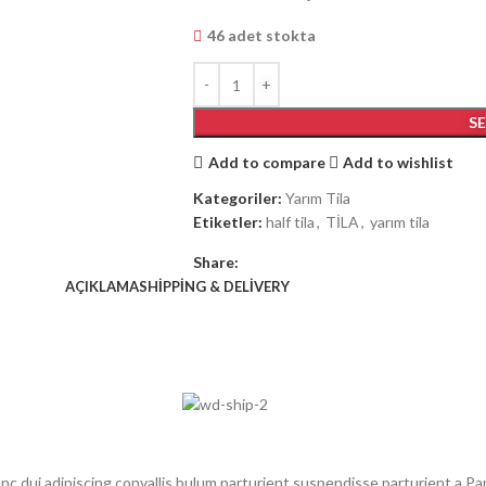
46 adet stokta
S
Add to compare
Add to wishlist
Kategoriler:
Yarım Tila
Etiketler:
half tila
,
TİLA
,
yarım tila
Share:
AÇIKLAMA
SHIPPING & DELIVERY
dui adipiscing convallis bulum parturient suspendisse parturient a.Part