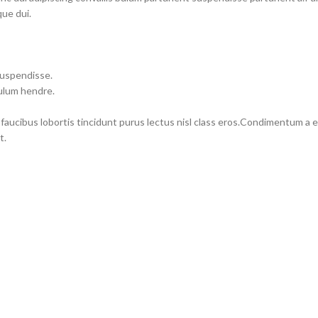
ue dui.
suspendisse.
bulum hendre.
 faucibus lobortis tincidunt purus lectus nisl class eros.Condimentum a
t.