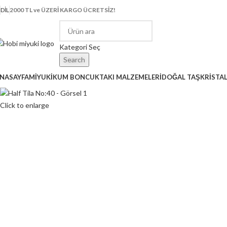
DIL
2000 TL ve ÜZERİ KARGO ÜCRETSİZ!
Kategori Seç
Search
NASAYFA
MİYUKİ
KUM BONCUK
TAKI MALZEMELERİ
DOĞAL TAŞ
KRİSTA
Click to enlarge