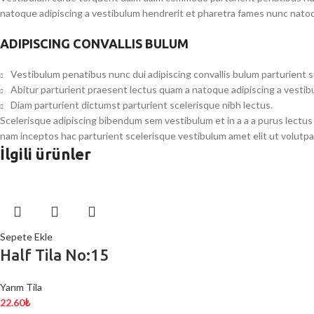
natoque adipiscing a vestibulum hendrerit et pharetra fames nunc natoq
ADIPISCING CONVALLIS BULUM
Vestibulum penatibus nunc dui adipiscing convallis bulum parturient 
Abitur parturient praesent lectus quam a natoque adipiscing a vesti
Diam parturient dictumst parturient scelerisque nibh lectus.
Scelerisque adipiscing bibendum sem vestibulum et in a a a purus lectus
nam inceptos hac parturient scelerisque vestibulum amet elit ut volutpa
İlgili ürünler
Sepete Ekle
Half Tila No:15
Yarım Tila
22.60
₺