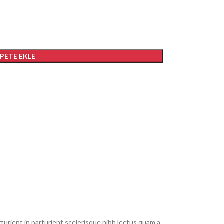
EPETE EKLE
urient in parturient scelerisque nibh lectus quam a