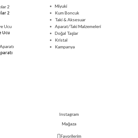
Miyuki
Kum Boncuk
lar 2
Taki & Aksesuar
Aparat/Taki Malzemeleri
e Ucu
Doğal Taşlar
Kristal
Kampanya
Aparatı
2000 TL ÜZERİ ÜCRETSİZ KARGO
Instagram
Mağaza
Favorilerim