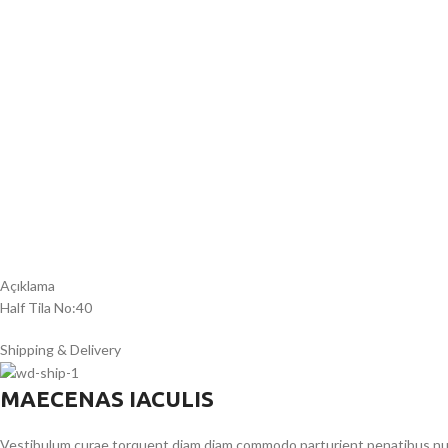
Açıklama
Half Tila No:40
Shipping & Delivery
MAECENAS IACULIS
Vestibulum curae torquent diam diam commodo parturient penatibus nunc 