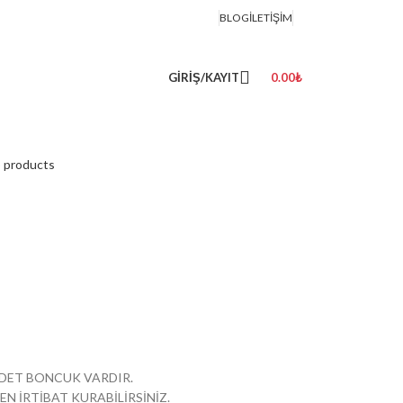
BLOG
İLETIŞIM
GIRIŞ/KAYIT
0.00
₺
o products
 ADET BONCUK VARDIR.
EN İRTİBAT KURABİLİRSİNİZ.