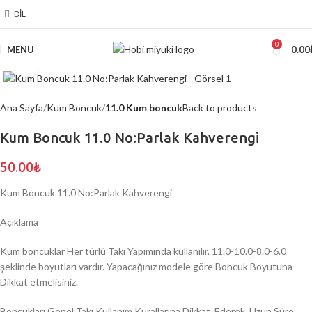
DIL
0
MENU
0.00
Click to enlarge
Ana Sayfa
Kum Boncuk
11.0 Kum boncuk
Back to products
Kum Boncuk 11.0 No:Parlak Kahverengi
50.00
₺
Kum Boncuk 11.0 No:Parlak Kahverengi
Açıklama
Kum boncuklar Her türlü Takı Yapımında kullanılır. 11.0-10.0-8.0-6.0
şeklinde boyutları vardır. Yapacağınız modele göre Boncuk Boyutuna
Dikkat etmelisiniz.
Boncukları Genel Takı Kullanım Kurallarına Dikkat Ederek Uzun Süre