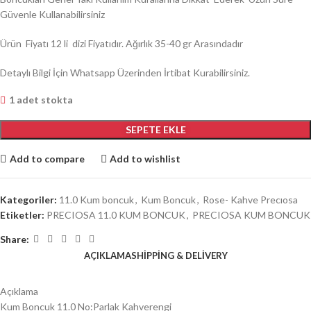
Güvenle Kullanabilirsiniz
Ürün Fiyatı 12 li dizi Fiyatıdır. Ağırlık 35-40 gr Arasındadır
Detaylı Bilgi İçin Whatsapp Üzerinden İrtibat Kurabilirsiniz.
1 adet stokta
SEPETE EKLE
Add to compare
Add to wishlist
Kategoriler:
11.0 Kum boncuk
,
Kum Boncuk
,
Rose- Kahve Precıosa
Etiketler:
PRECIOSA 11.0 KUM BONCUK
,
PRECIOSA KUM BONCUK
Share:
AÇIKLAMA
SHIPPING & DELIVERY
Açıklama
Kum Boncuk 11.0 No:Parlak Kahverengi