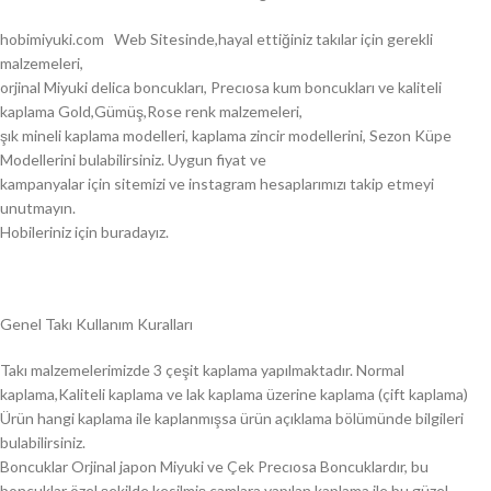
hobimiyuki.com Web Sitesinde,hayal ettiğiniz takılar için gerekli
malzemeleri,
orjinal Miyuki delica boncukları, Precıosa kum boncukları ve kaliteli
kaplama Gold,Gümüş,Rose renk malzemeleri,
şık mineli kaplama modelleri, kaplama zincir modellerini, Sezon Küpe
Modellerini bulabilirsiniz. Uygun fiyat ve
kampanyalar için sitemizi ve instagram hesaplarımızı takip etmeyi
unutmayın.
Hobileriniz için buradayız.
Genel Takı Kullanım Kuralları
Takı malzemelerimizde 3 çeşit kaplama yapılmaktadır. Normal
kaplama,Kaliteli kaplama ve lak kaplama üzerine kaplama (çift kaplama)
Ürün hangi kaplama ile kaplanmışsa ürün açıklama bölümünde bilgileri
bulabilirsiniz.
Boncuklar Orjinal japon Miyuki ve Çek Precıosa Boncuklardır, bu
boncuklar özel şekilde kesilmiş camlara yapılan kaplama ile bu güzel