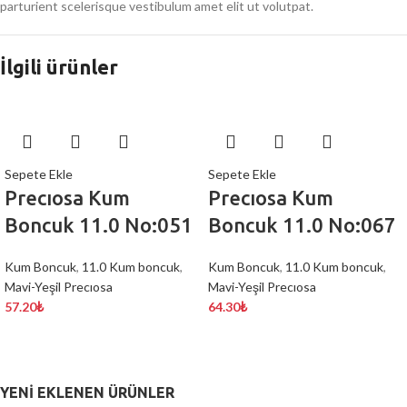
parturient scelerisque vestibulum amet elit ut volutpat.
İlgili ürünler
Sepete Ekle
Sepete Ekle
Precıosa Kum
Precıosa Kum
Boncuk 11.0 No:051
Boncuk 11.0 No:067
Kum Boncuk
,
11.0 Kum boncuk
,
Kum Boncuk
,
11.0 Kum boncuk
,
Mavi-Yeşil Precıosa
Mavi-Yeşil Precıosa
57.20
₺
64.30
₺
YENI EKLENEN ÜRÜNLER