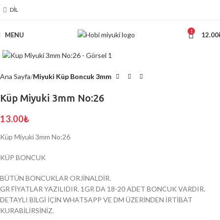
DIL
1
MENU
12.00
Click to enlarge
Ana Sayfa
Miyuki Küp Boncuk 3mm
Küp Miyuki 3mm No:26
13.00
₺
Küp Miyuki 3mm No:26
KÜP BONCUK
BÜTÜN BONCUKLAR ORJİNALDİR.
GR FİYATLAR YAZILIDIR. 1GR DA 18-20 ADET BONCUK VARDIR.
DETAYLI BİLGİ İÇİN WHATSAPP VE DM ÜZERİNDEN İRTİBAT
KURABİLİRSİNİZ.