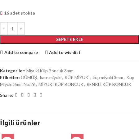
16 adet stokta
SEPETE EKLE
Add to compare
Add to wishlist
Kategoriler:
Miyuki Küp Boncuk 3mm
Etiketler:
GÜMÜŞ
,
kare miyuki
,
KÜP MİYUKİ
,
küp miyuki 3mm
,
Küp
Miyuki 3mm No:26
,
MİYUKİ KÜP BONCUK
,
RENKLİ KÜP BONCUK
Share:
İlgili ürünler