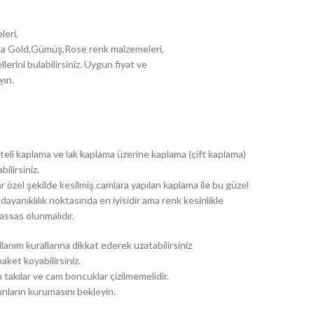
leri,
plama Gold,Gümüş,Rose renk malzemeleri,
erini bulabilirsiniz. Uygun fiyat ve
yın.
teli kaplama ve lak kaplama üzerine kaplama (çift kaplama)
ilirsiniz.
 özel şekilde kesilmiş camlara yapılan kaplama ile bu güzel
 dayanıklılık noktasında en iyisidir ama renk kesinlikle
assas olunmalıdır.
lanım kurallarına dikkat ederek uzatabilirsiniz
aket koyabilirsiniz.
ı takılar ve cam boncuklar çizilmemelidir.
unların kurumasını bekleyin.