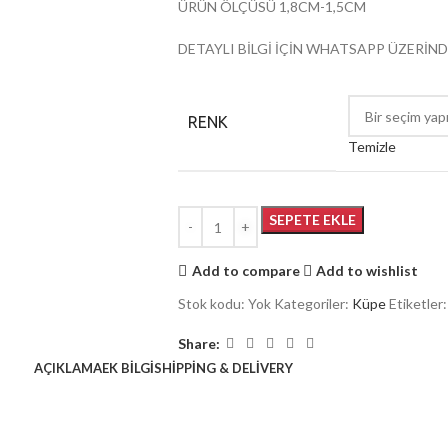
ÜRÜN ÖLÇÜSÜ 1,8CM-1,5CM
DETAYLI BİLGİ İÇİN WHATSAPP ÜZERİND
RENK
Temizle
SEPETE EKLE
Add to compare
Add to wishlist
Stok kodu:
Yok
Kategoriler:
Küpe
Etiketler:
Share:
AÇIKLAMA
EK BILGI
SHIPPING & DELIVERY