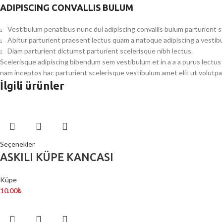
ADIPISCING CONVALLIS BULUM
Vestibulum penatibus nunc dui adipiscing convallis bulum parturient 
Abitur parturient praesent lectus quam a natoque adipiscing a vesti
Diam parturient dictumst parturient scelerisque nibh lectus.
Scelerisque adipiscing bibendum sem vestibulum et in a a a purus lectus
nam inceptos hac parturient scelerisque vestibulum amet elit ut volutpa
İlgili ürünler
Seçenekler
ASKILI KÜPE KANCASI
Küpe
10.00
₺