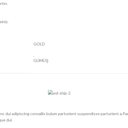
rtın.
siniz.
GOLD
,
GÜMÜŞ
dui adipiscing convallis bulum parturient suspendisse parturient a.Part
ue dui.