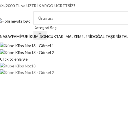
2000 TL ve ÜZERİ KARGO ÜCRETSİZ!
DIL
Kategori Seç
NASAYFA
MİYUKİ
KUM BONCUK
TAKI MALZEMELERİ
DOĞAL TAŞ
KRİSTA
Click to enlarge