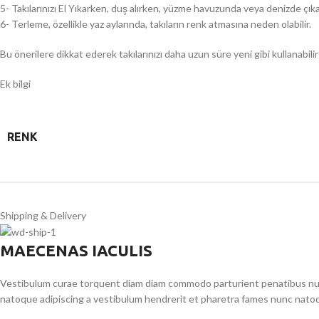
5- Takılarınızı El Yıkarken, duş alırken, yüzme havuzunda veya denizde çıka
6- Terleme, özellikle yaz aylarında, takıların renk atmasına neden olabilir.
Bu önerilere dikkat ederek takılarınızı daha uzun süre yeni gibi kullanabilir
Ek bilgi
RENK
Shipping & Delivery
MAECENAS IACULIS
Vestibulum curae torquent diam diam commodo parturient penatibus nunc 
natoque adipiscing a vestibulum hendrerit et pharetra fames nunc natoq