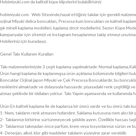
Hobimiyuki.com da kaliteli küpe klipslerini bulabilirisiniz
hobimiyuki.com Web Sitesinde,hayal ettiğiniz takılar için gerekli malzeme
orjinal Miyuki delica boncukları, Precıosa kum boncukları ve kaliteli ka
şık mineli kaplama modelleri, kaplama zincir modellerini, Sezon Küpe Modell
kampanyalar için sitemizi ve instagram hesaplarımızı takip etmeyi unutma
Hobileriniz için buradayız.
Genel Takı Kullanım Kuralları
Takı malzemelerimizde 3 çeşit kaplama yapılmaktadır. Normal kaplama,Kali
Ürün hangi kaplama ile kaplanmışsa ürün açıklama bölümünde bilgileri bulab
Boncuklar Orjinal japon Miyuki ve Çek Precıosa Boncuklardır, bu boncuklar
renklerini almaktadır ve dolayısıyla hassasdır. piyasadaki renk çeşitliliği ve
atmaz şeklinde bir iddiaları yoktur. Takı Yapım aşamasında ve kullanımda h
Ürün En kaliteli kaplama ile de kaplansa bir ömrü vardır ve bu ömrü takı kul
1- Nem, takıların renk atmasını hızlandırır. Saklama kutusuna nem alıcı bir p
2- Takılarınızı birbirine sürtünmeyecek şekilde ayırın. Özellikle hassas taşl
3- Takılarınızı takmadan önce parfüm, krem veya losyonlarınızı sürün ve b
4- Deterjan, alkol, klor gibi maddeler takıların yüzeyine zarar verebilir.