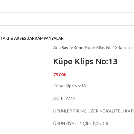
L
TAKI & AKSESUAR
KAMPANYALAR
Ana Sayfa
Küpe
Küpe Klips No:13
Back to 
Küpe Klips No:13
75.00
₺
Küpe Klips No:13
AÇIKLAMA
ÜRÜNLER PİRİNÇ ÜZERİNE KALİTELİ KA
ÜRÜN FİYATI 1 ÇİFT İÇİNDİR