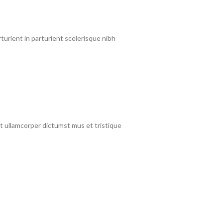
urient in parturient scelerisque nibh
et ullamcorper dictumst mus et tristique