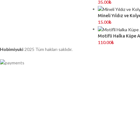
35.00
₺
Mineli Yıldız ve Koly
15.00
₺
Motifli Halka Küpe 
110.00
₺
Hobimiyuki
2025 Tüm hakları saklıdır.