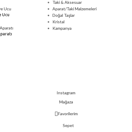
Taki & Aksesuar
Aparat/Taki Malzemeleri
e Ucu
Doğal Taşlar
Kristal
Kampanya
Aparatı
2000 TL ÜZERİ ÜCRETSİZ KARGO
Instagram
Mağaza
Favorilerim
Sepet