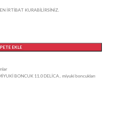
EN İRTİBAT KURABİLİRSİNİZ.
EPETE EKLE
nlar
MİYUKİ BONCUK 11.0 DELİCA
,
miyuki boncukları