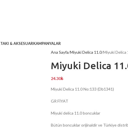
L
TAKI & AKSESUAR
KAMPANYALAR
Ana Sayfa
Miyuki Delica 11.0
Miyuki Delica
Miyuki Delica 11
24.30
₺
Miyuki Delica 11.0 No:133 (Db1341)
GR FİYAT
Miyuki delica 11.0 boncuklar
Bütün boncuklar orijinaldir ve Türkiye dist