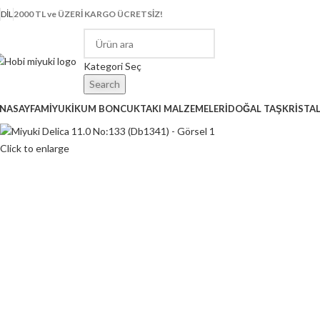
DIL
2000 TL ve ÜZERİ KARGO ÜCRETSİZ!
Kategori Seç
Search
NASAYFA
MİYUKİ
KUM BONCUK
TAKI MALZEMELERİ
DOĞAL TAŞ
KRİSTA
Click to enlarge