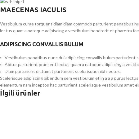
MAECENAS IACULIS
Vestibulum curae torquent diam diam commodo parturient penatibus nunc 
lectus quam a natoque adipiscing a vestibulum hendrerit et pharetra fa
ADIPISCING CONVALLIS BULUM
Vestibulum penatibus nunc dui adipiscing convallis bulum parturient 
Abitur parturient praesent lectus quam a natoque adipiscing a vesti
Diam parturient dictumst parturient scelerisque nibh lectus.
Scelerisque adipiscing bibendum sem vestibulum et in a a a purus lectus
elementum nam inceptos hac parturient scelerisque vestibulum amet elit
İlgili ürünler