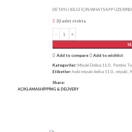
DETAYLI BİLGİ İÇİN WHATSAPP ÜZERİND
32 adet stokta
S
Add to compare
Add to wishlist
Kategoriler:
Miyuki Delica 11.0
,
Pembe To
Etiketler:
hobi miyuki delica 11.0
,
miyuki
,
Share:
AÇIKLAMA
SHIPPING & DELIVERY