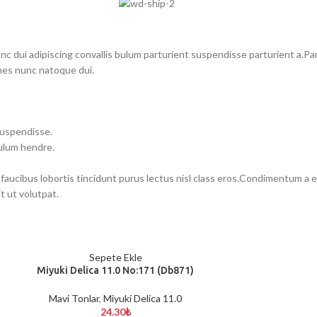
dui adipiscing convallis bulum parturient suspendisse parturient a.Part
mes nunc natoque dui.
suspendisse.
bulum hendre.
 faucibus lobortis tincidunt purus lectus nisl class eros.Condimentum a 
 ut volutpat.
Sepete Ekle
Miyuki Delica 11.0 No:171 (Db871)
Mavi Tonlar
,
Miyuki Delica 11.0
24.30
₺