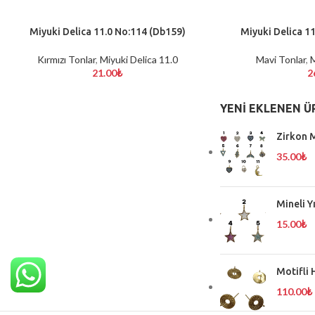
Miyuki Delica 11.0 No:114 (Db159)
Miyuki Delica 1
SEPETE EKLE
SEPETE EKLE
Kırmızı Tonlar
,
Miyuki Delica 11.0
Mavi Tonlar
,
M
21.00
₺
2
YENI EKLENEN Ü
Zirkon M
35.00
₺
Mineli Y
15.00
₺
Motifli 
110.00
₺