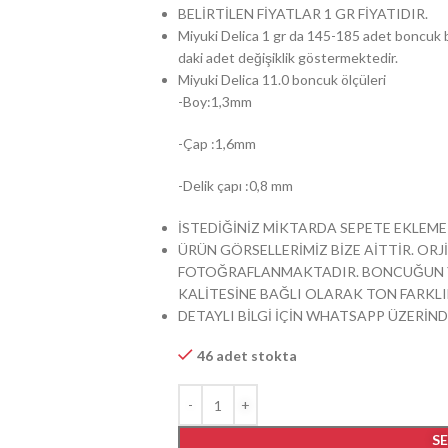
BELİRTİLEN FİYATLAR 1 GR FİYATIDIR.
Miyuki Delica 1 gr da 145-185 adet boncuk b
daki adet değişiklik göstermektedir.
Miyuki Delica 11.0 boncuk ölçüleri
-Boy:1,3mm
-Çap :1,6mm
-Delik çapı :0,8 mm
İSTEDİĞİNİZ MİKTARDA SEPETE EKLEME 
ÜRÜN GÖRSELLERİMİZ BİZE AİTTİR. ORJİ
FOTOĞRAFLANMAKTADIR. BONCUĞUN YA
KALİTESİNE BAĞLI OLARAK TON FARKLIL
DETAYLI BİLGİ İÇİN WHATSAPP ÜZERİND
46 adet stokta
S