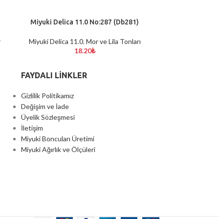
Miyuki Delica 11.0 No:287 (Db281)
Miyuki Deli
SEPETE EKLE
SEPETE EKLE
r
Miyuki Delica 11.0
,
Mor ve Lila Tonları
Gümüş ve Gri 
18.20
₺
FAYDALI LİNKLER
Gizlilik Politikamız
Değişim ve İade
Üyelik Sözleşmesi
İletişim
Miyuki Boncuları Üretimi
Miyuki Ağırlık ve Ölçüleri