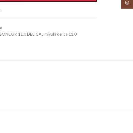
Insta
t
ar
BONCUK 11.0 DELİCA
,
miyuki delica 11.0