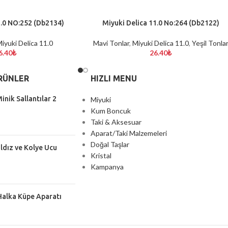
1.0 NO:252 (Db2134)
Miyuki Delica 11.0 No:264 (Db2122)
SEPETE EKLE
iyuki Delica 11.0
Mavi Tonlar
,
Miyuki Delica 11.0
,
Yeşil Tonla
6.40
₺
26.40
₺
RÜNLER
HIZLI MENU
inik Sallantılar 2
Miyuki
Kum Boncuk
Taki & Aksesuar
Aparat/Taki Malzemeleri
Doğal Taşlar
ıldız ve Kolye Ucu
Kristal
Kampanya
Halka Küpe Aparatı