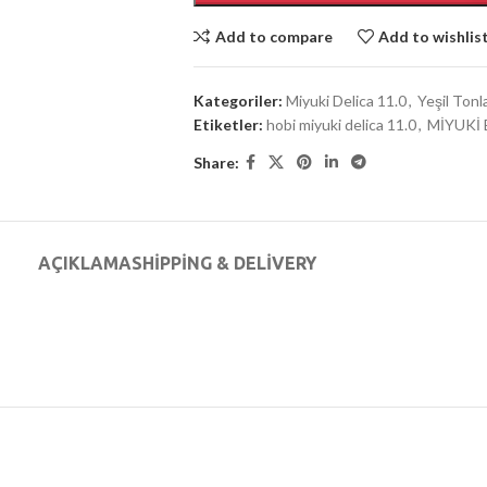
Add to compare
Add to wishlis
Kategoriler:
Miyuki Delica 11.0
,
Yeşil Tonl
Etiketler:
hobi miyuki delica 11.0
,
MİYUKİ 
Share:
AÇIKLAMA
SHIPPING & DELIVERY