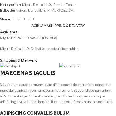
Kategoriler:
Miyuki Delica 11.0
,
Pembe Tonlar
Etiketler:
miyuki boncukları
,
MİYUKİ DELİCA
Share:
AÇIKLAMA
SHIPPING & DELIVERY
Açıklama
Miyuki Delica 11.0 No:206 (Db1808)
Miyuki Delica 11.0. Orjinal japon miyuki boncukları
Shipping & Delivery
MAECENAS IACULIS
Vestibulum curae torquent diam diam commodo parturient penatibus
nunc dui adipiscing convallis bulum parturient suspendisse parturient
a.Parturient in parturient scelerisque nibh lectus quam a natoque
adipiscing a vestibulum hendrerit et pharetra fames nunc natoque dui.
ADIPISCING CONVALLIS BULUM