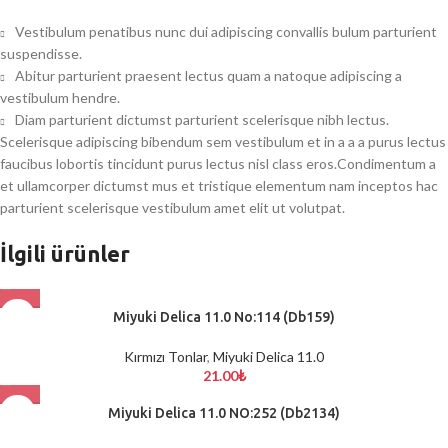
Vestibulum penatibus nunc dui adipiscing convallis bulum parturient
suspendisse.
Abitur parturient praesent lectus quam a natoque adipiscing a
vestibulum hendre.
Diam parturient dictumst parturient scelerisque nibh lectus.
Scelerisque adipiscing bibendum sem vestibulum et in a a a purus lectus
faucibus lobortis tincidunt purus lectus nisl class eros.Condimentum a
et ullamcorper dictumst mus et tristique elementum nam inceptos hac
parturient scelerisque vestibulum amet elit ut volutpat.
İlgili ürünler
Miyuki Delica 11.0 No:114 (Db159)
Kırmızı Tonlar
,
Miyuki Delica 11.0
21.00
₺
Miyuki Delica 11.0 NO:252 (Db2134)