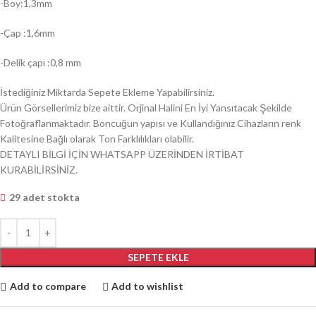
-Boy:1,3mm
-Çap :1,6mm
-Delik çapı :0,8 mm
İstediğiniz Miktarda Sepete Ekleme Yapabilirsiniz.
Ürün Görsellerimiz bize aittir. Orjinal Halini En İyi Yansıtacak Şekilde
Fotoğraflanmaktadır. Boncuğun yapısı ve Kullandığınız Cihazların renk
Kalitesine Bağlı olarak Ton Farklılıkları olabilir.
DETAYLI BİLGİ İÇİN WHATSAPP ÜZERİNDEN İRTİBAT
KURABİLİRSİNİZ.
29 adet stokta
SEPETE EKLE
Add to compare
Add to wishlist