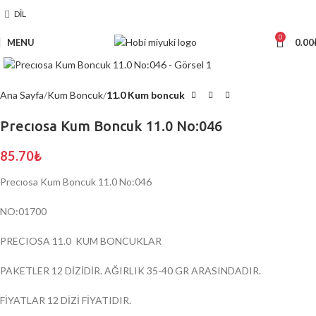
DIL
0
MENU
0.00
Click to enlarge
Ana Sayfa
Kum Boncuk
11.0 Kum boncuk
Precıosa Kum Boncuk 11.0 No:046
85.70
₺
Precıosa Kum Boncuk 11.0 No:046
NO:01700
PRECIOSA 11.0 KUM BONCUKLAR
PAKETLER 12 DİZİDİR. AĞIRLIK 35-40 GR ARASINDADIR.
FİYATLAR 12 DİZİ FİYATIDIR.