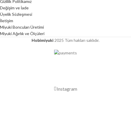
Gizlilik Politikamız
Değişim ve İade
Üyelik Sözleşmesi
İletişim
Miyuki Boncuları Üretimi
Miyuki Ağırlık ve Ölçüleri
Hobimiyuki
2025 Tüm hakları saklıdır.
2000 TL ÜZERİ ÜCRETSİZ KARGO
Instagram
Mağaza
Favorilerim
0
Sepet