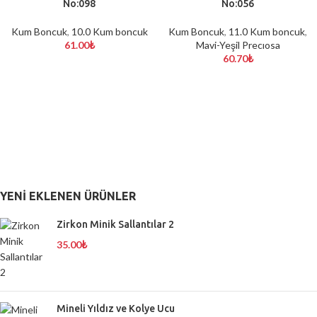
No:098
No:056
Kum Boncuk
,
10.0 Kum boncuk
Kum Boncuk
,
11.0 Kum boncuk
,
61.00
₺
Mavi-Yeşil Precıosa
60.70
₺
YENI EKLENEN ÜRÜNLER
Zirkon Minik Sallantılar 2
35.00
₺
Mineli Yıldız ve Kolye Ucu