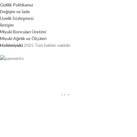
Gizlilik Politikamız
Değişim ve İade
Üyelik Sözleşmesi
İletişim
Miyuki Boncuları Üretimi
Miyuki Ağırlık ve Ölçüleri
Hobimiyuki
2025 Tüm hakları saklıdır.
2000 TL ÜZERİ ÜCRETSİZ KARGO
Mağaza
Favorilerim
0
Sepet
Hesabım