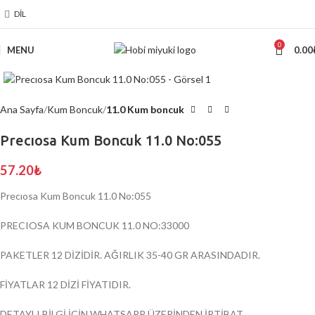
DIL
0
MENU
0.00
Click to enlarge
Ana Sayfa
Kum Boncuk
11.0 Kum boncuk
Precıosa Kum Boncuk 11.0 No:055
57.20
₺
Precıosa Kum Boncuk 11.0 No:055
PRECIOSA KUM BONCUK 11.0 NO:33000
PAKETLER 12 DİZİDİR. AĞIRLIK 35-40 GR ARASINDADIR.
FİYATLAR 12 DİZİ FİYATIDIR.
DETAYLI BİLGİ İÇİN WHATSAPP ÜZERİNDEN İRTİBAT