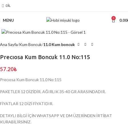
DIL
0
MENU
0.00
Click to enlarge
Ana Sayfa
Kum Boncuk
11.0 Kum boncuk
Precıosa Kum Boncuk 11.0 No:115
57.20
₺
Precıosa Kum Boncuk 11.0 No:115
PAKETLER 12 DİZİDİR. AĞIRLIK 35-40 GR ARASINDADIR.
FİYATLAR 12 DİZİ FİYATIDIR.
DETAYLI BİLGİ İÇİN WHATSAPP VE DM ÜZERİNDEN İRTİBAT
KURABİLİRSİNİZ.