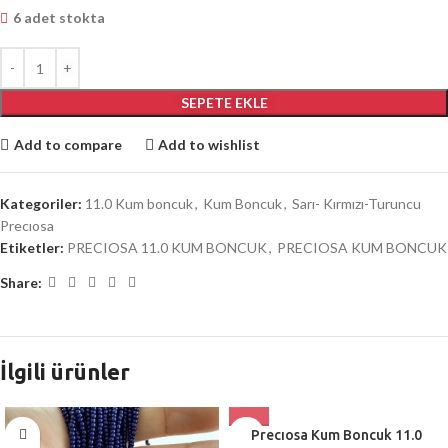
6 adet stokta
SEPETE EKLE
Add to compare
Add to wishlist
Kategoriler:
11.0 Kum boncuk
,
Kum Boncuk
,
Sarı- Kırmızı-Turuncu
Precıosa
Etiketler:
PRECIOSA 11.0 KUM BONCUK
,
PRECIOSA KUM BONCUK
Share:
İlgili ürünler
Precıosa Kum Boncuk 11.0