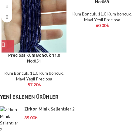
No:069
Kum Boncuk
,
11.0 Kum boncuk
,
Mavi-Yeşil Precıosa
60.00
₺
Precıosa Kum Boncuk 11.0
No:051
Kum Boncuk
,
11.0 Kum boncuk
,
Mavi-Yeşil Precıosa
57.20
₺
YENI EKLENEN ÜRÜNLER
Zirkon Minik Sallantılar 2
35.00
₺