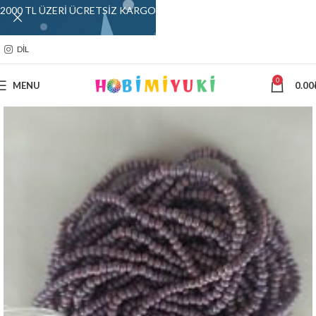
2000 TL ÜZERİ ÜCRETSİZ KARGO
DIL
0
MENU
0.00