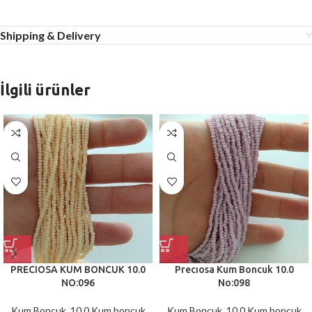
Shipping & Delivery
İlgili ürünler
PRECIOSA KUM BONCUK 10.0
Precıosa Kum Boncuk 10.0
NO:096
No:098
Kum Boncuk
,
10.0 Kum boncuk
Kum Boncuk
,
10.0 Kum boncuk