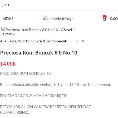
DIL
0
MENU
0.00
Click to enlarge
TÜKENDİ
Ana Sayfa
Kum Boncuk
6.0 Kum Boncuk
Precıosa Kum Boncuk 6.0 No:10
14.00
₺
PRECIOSA KUM BONCUK 6.0
Boncuk ölçüsü görselde verilmiştir. 1 gr da 13-15 arası boncuk vardır.
FİYATLAR 10 GR OLARAK VERİLMİŞTİR.
DETAYLI BİLGİ İÇİN WHATSAPP ÜZERİNDEN İRTİBAT
KURABİLİRSİNİZ.