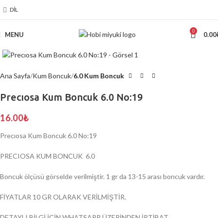
DIL
0
MENU
0.00
Click to enlarge
Ana Sayfa
Kum Boncuk
6.0 Kum Boncuk
Precıosa Kum Boncuk 6.0 No:19
16.00
₺
Precıosa Kum Boncuk 6.0 No:19
PRECIOSA KUM BONCUK 6.0
Boncuk ölçüsü görselde verilmiştir. 1 gr da 13-15 arası boncuk vardır.
FİYATLAR 10 GR OLARAK VERİLMİŞTİR.
DETAYLI BİLGİ İÇİN WHATSAPP ÜZERİNDEN İRTİBAT