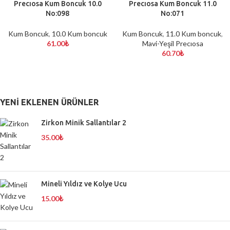
Precıosa Kum Boncuk 10.0
Precıosa Kum Boncuk 11.0
No:098
No:071
Kum Boncuk
,
10.0 Kum boncuk
Kum Boncuk
,
11.0 Kum boncuk
,
61.00
₺
Mavi-Yeşil Precıosa
60.70
₺
YENI EKLENEN ÜRÜNLER
Zirkon Minik Sallantılar 2
35.00
₺
Mineli Yıldız ve Kolye Ucu
15.00
₺