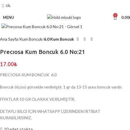
DIL
0
MENU
0.00
Click to enlarge
Ana Sayfa
Kum Boncuk
6.0 Kum Boncuk
Precıosa Kum Boncuk 6.0 No:21
17.00
₺
PRECIOSA KUM BONCUK 6.0
Boncuk ölçüsü görselde verilmiştir. 1 gr da 13-15 arası boncuk vardır.
FİYATLAR 10 GR OLARAK VERİLMİŞTİR.
DETAYLI BİLGİ İÇİN WHATSAPP ÜZERİNDEN İRTİBAT
KURABİLİRSİNİZ.
10 adet stokta