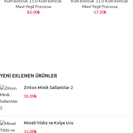
Kum Boncuk
,
11.0 Kum boncuk
,
Kum Boncuk
,
11.0 Kum boncuk
,
Mavi-Yeşil Precıosa
Mavi-Yeşil Precıosa
82.00
₺
57.20
₺
YENI EKLENEN ÜRÜNLER
Zirkon Minik Sallantılar 2
35.00
₺
Mineli Yıldız ve Kolye Ucu
15.00
₺