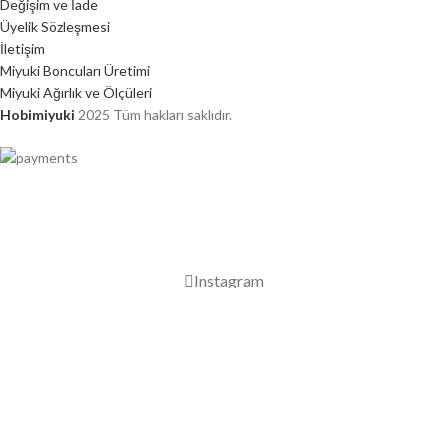
Değişim ve İade
Üyelik Sözleşmesi
İletişim
Miyuki Boncuları Üretimi
Miyuki Ağırlık ve Ölçüleri
Hobimiyuki
2025 Tüm hakları saklıdır.
2000 TL ÜZERİ ÜCRETSİZ KARGO
Instagram
Mağaza
Favorilerim
0
Sepet
Hesabım