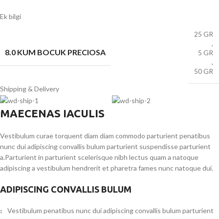
Ek bilgi
25 GR
,
8.0 KUM BOCUK PRECIOSA
5 GR
,
50 GR
Shipping & Delivery
MAECENAS IACULIS
Vestibulum curae torquent diam diam commodo parturient penatibus
nunc dui adipiscing convallis bulum parturient suspendisse parturient
a.Parturient in parturient scelerisque nibh lectus quam a natoque
adipiscing a vestibulum hendrerit et pharetra fames nunc natoque dui.
ADIPISCING CONVALLIS BULUM
Vestibulum penatibus nunc dui adipiscing convallis bulum parturient