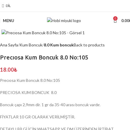
DIL
0
MENU
0.00
Click to enlarge
Ana Sayfa
Kum Boncuk
8.0 Kum boncuk
Back to products
Precıosa Kum Boncuk 8.0 No:105
18.00
₺
Precıosa Kum Boncuk 8.0 No:105
PRECIOSA KUM BONCUK 8.0
Boncuk çapı 2,9mm dir. 1 gr da 35-40 arası boncuk vardır.
FİYATLAR 10 GR OLARAK VERİLMİŞTİR.
DETAYLI BİLGİ İÇİN WHATSAPP VE DM ÜZERİNDEN İRTİBAT