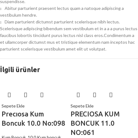
suspendisse.
Abitur parturient praesent lectus quam a natoque adipiscing a
vestibulum hendre.
Diam parturient dictumst parturient scelerisque nibh lectus.
Scelerisque adipiscing bibendum sem vestibulum et in a a a purus lectus
faucibus lobortis tincidunt purus lectus nisl class eros.Condimentum a
et ullamcorper dictumst mus et tristique elementum nam inceptos hac
parturient scelerisque vestibulum amet elit ut volutpat.
İlgili ürünler
Sepete Ekle
Sepete Ekle
Precıosa Kum
PRECIOSA KUM
Boncuk 10.0 No:098
BONCUK 11.0
NO:061
Kum Boncuk
,
10.0 Kum boncuk