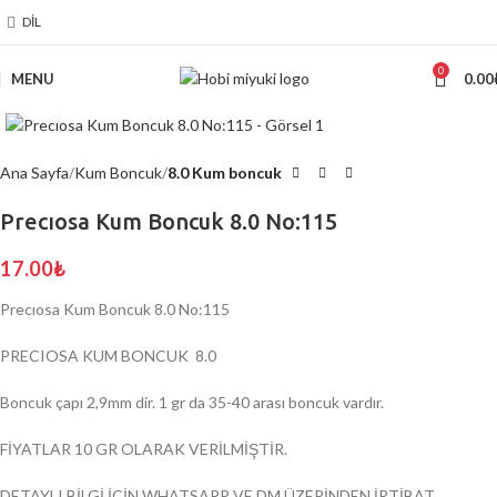
DIL
0
MENU
0.00
Click to enlarge
Ana Sayfa
Kum Boncuk
8.0 Kum boncuk
Precıosa Kum Boncuk 8.0 No:115
17.00
₺
Precıosa Kum Boncuk 8.0 No:115
PRECIOSA KUM BONCUK 8.0
Boncuk çapı 2,9mm dir. 1 gr da 35-40 arası boncuk vardır.
FİYATLAR 10 GR OLARAK VERİLMİŞTİR.
DETAYLI BİLGİ İÇİN WHATSAPP VE DM ÜZERİNDEN İRTİBAT