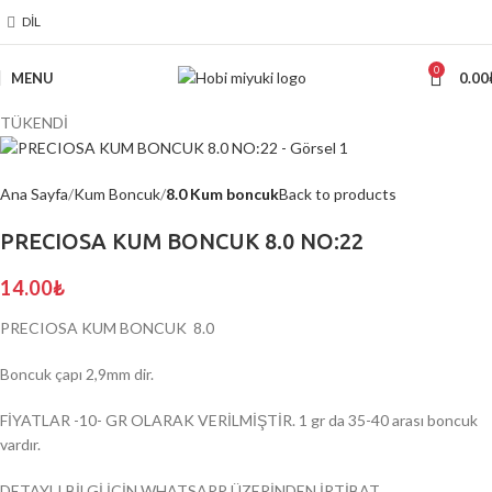
DIL
0
MENU
0.00
TÜKENDİ
Ana Sayfa
Kum Boncuk
8.0 Kum boncuk
Back to products
PRECIOSA KUM BONCUK 8.0 NO:22
14.00
₺
PRECIOSA KUM BONCUK 8.0
Boncuk çapı 2,9mm dir.
FİYATLAR -10- GR OLARAK VERİLMİŞTİR. 1 gr da 35-40 arası boncuk
vardır.
DETAYLI BİLGİ İÇİN WHATSAPP ÜZERİNDEN İRTİBAT