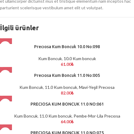
et ullamcorper dictumst mus et tristique elementum nam inceptos hac
parturient scelerisque vestibulum amet elit ut volutpat.
İlgili ürünler
Precıosa Kum Boncuk 10.0 No:098
Kum Boncuk
,
10.0 Kum boncuk
61.00
₺
Precıosa Kum Boncuk 11.0 No:005
Kum Boncuk
,
11.0 Kum boncuk
,
Mavi-Yeşil Precıosa
82.00
₺
PRECIOSA KUM BONCUK 11.0 NO:061
Kum Boncuk
,
11.0 Kum boncuk
,
Pembe-Mor-Lila Precıosa
64.00
₺
PRECIOSA KUM BONCUK 11.0 NO:075