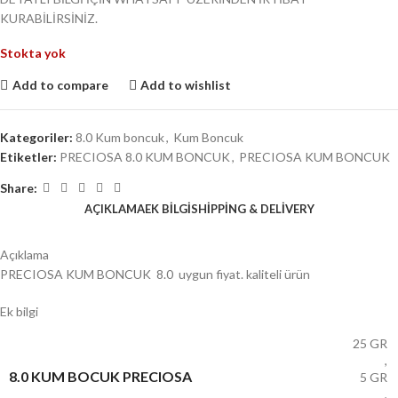
KURABİLİRSİNİZ.
Stokta yok
Add to compare
Add to wishlist
Kategoriler:
8.0 Kum boncuk
,
Kum Boncuk
Etiketler:
PRECIOSA 8.0 KUM BONCUK
,
PRECIOSA KUM BONCUK
Share:
AÇIKLAMA
EK BILGI
SHIPPING & DELIVERY
Açıklama
PRECIOSA KUM BONCUK 8.0 uygun fiyat. kaliteli ürün
Ek bilgi
25 GR
,
8.0 KUM BOCUK PRECIOSA
5 GR
,