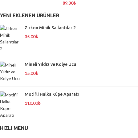
89.30
₺
YENI EKLENEN ÜRÜNLER
Zirkon Minik Sallantılar 2
35.00
₺
Mineli Yıldız ve Kolye Ucu
15.00
₺
Motifli Halka Küpe Aparatı
110.00
₺
HIZLI MENU