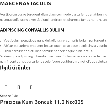
MAECENAS IACULIS
Vestibulum curae torquent diam diam commodo parturient penatibus nunc 
natoque adipiscing a vestibulum hendrerit et pharetra fames nunc natoq
ADIPISCING CONVALLIS BULUM
Vestibulum penatibus nunc dui adipiscing convallis bulum parturient 
Abitur parturient praesent lectus quam a natoque adipiscing a vesti
Diam parturient dictumst parturient scelerisque nibh lectus.
Scelerisque adipiscing bibendum sem vestibulum et in a a a purus lectus
nam inceptos hac parturient scelerisque vestibulum amet elit ut volutpa
İlgili ürünler
Sepete Ekle
Precıosa Kum Boncuk 11.0 No:005