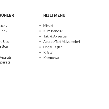
RÜNLER
HIZLI MENU
Miyuki
Kum Boncuk
lar 2
Taki & Aksesuar
Aparat/Taki Malzemeleri
e Ucu
Doğal Taşlar
Kristal
Kampanya
Aparatı
2000 TL ÜZERİ ÜCRETSİZ KARGO