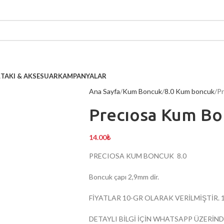
L
TAKI & AKSESUAR
KAMPANYALAR
Ana Sayfa
Kum Boncuk
8.0 Kum boncuk
Pr
Precıosa Kum Bo
14.00
₺
PRECIOSA KUM BONCUK 8.0
Boncuk çapı 2,9mm dir.
FİYATLAR 10-GR OLARAK VERİLMİŞTİR. 1 gr
DETAYLI BİLGİ İÇİN WHATSAPP ÜZERİND