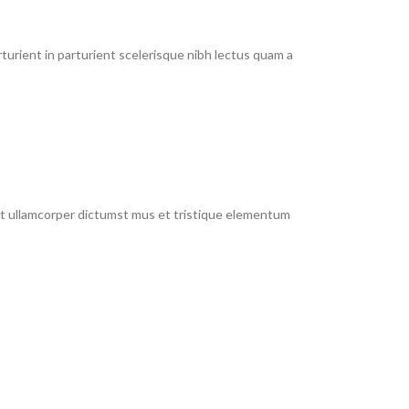
urient in parturient scelerisque nibh lectus quam a
 et ullamcorper dictumst mus et tristique elementum