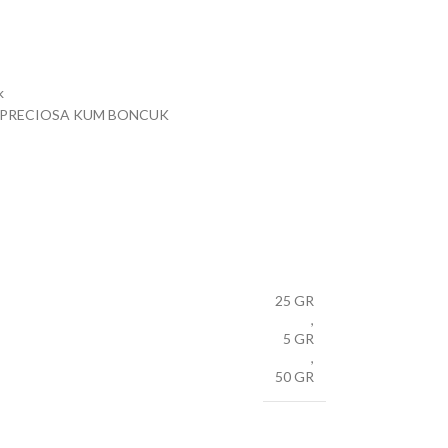
k
PRECIOSA KUM BONCUK
25 GR
,
5 GR
,
50 GR