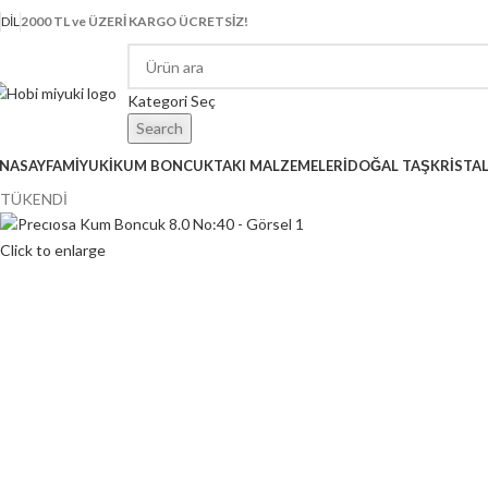
DIL
2000 TL ve ÜZERİ KARGO ÜCRETSİZ!
Kategori Seç
Search
NASAYFA
MİYUKİ
KUM BONCUK
TAKI MALZEMELERİ
DOĞAL TAŞ
KRİSTA
TÜKENDİ
Click to enlarge