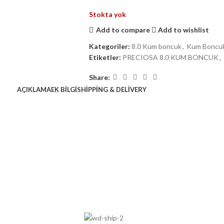
Stokta yok
Add to compare
Add to wishlist
Kategoriler:
8.0 Kum boncuk
,
Kum Boncu
Etiketler:
PRECIOSA 8.0 KUM BONCUK
,
Share:
AÇIKLAMA
EK BILGI
SHIPPING & DELIVERY