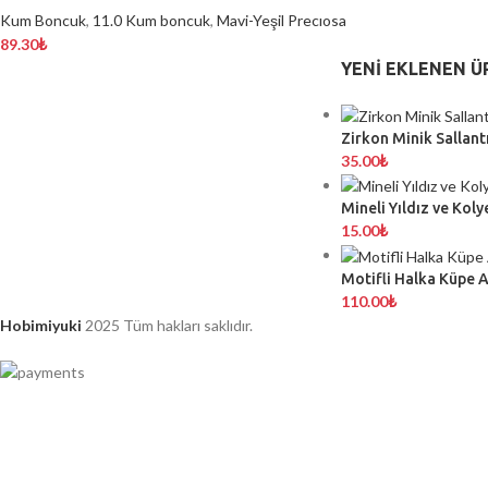
Kum Boncuk
,
11.0 Kum boncuk
,
Mavi-Yeşil Precıosa
89.30
₺
YENI EKLENEN Ü
Zirkon Minik Sallantı
35.00
₺
Mineli Yıldız ve Koly
15.00
₺
Motifli Halka Küpe 
110.00
₺
Hobimiyuki
2025 Tüm hakları saklıdır.