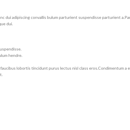
dui adipiscing convallis bulum parturient suspendisse parturient a.Part
ue dui.
suspendisse.
bulum hendre.
 faucibus lobortis tincidunt purus lectus nisl class eros.Condimentum a
t.