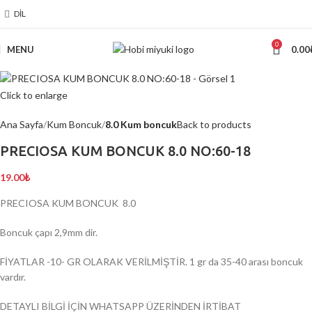
DIL
0
MENU
0.00
Click to enlarge
Ana Sayfa
Kum Boncuk
8.0 Kum boncuk
Back to products
PRECIOSA KUM BONCUK 8.0 NO:60-18
19.00
₺
PRECIOSA KUM BONCUK 8.0
Boncuk çapı 2,9mm dir.
FİYATLAR -10- GR OLARAK VERİLMİŞTİR. 1 gr da 35-40 arası boncuk
vardır.
DETAYLI BİLGİ İÇİN WHATSAPP ÜZERİNDEN İRTİBAT