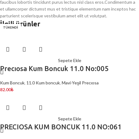
faucibus lobortis tincidunt purus lectus nisl class eros.Condimentum a
et ullamcorper dictumst mus et tristique elementum nam inceptos hac
parturient scelerisque vestibulum amet elit ut volutpat.
İlgili ürünler
TÜKENDİ
Sepete Ekle
Precıosa Kum Boncuk 11.0 No:005
Kum Boncuk
,
11.0 Kum boncuk
,
Mavi-Yeşil Precıosa
82.00
₺
Sepete Ekle
PRECIOSA KUM BONCUK 11.0 NO:061