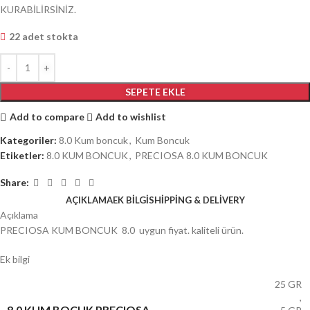
KURABİLİRSİNİZ.
22 adet stokta
SEPETE EKLE
Add to compare
Add to wishlist
Kategoriler:
8.0 Kum boncuk
,
Kum Boncuk
Etiketler:
8.0 KUM BONCUK
,
PRECIOSA 8.0 KUM BONCUK
Share:
AÇIKLAMA
EK BILGI
SHIPPING & DELIVERY
Açıklama
PRECIOSA KUM BONCUK 8.0 uygun fiyat. kaliteli ürün.
Ek bilgi
25 GR
,
8.0 KUM BOCUK PRECIOSA