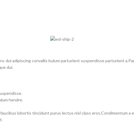
dui adipiscing convallis bulum parturient suspendisse parturient a.Part
ue dui.
suspendisse.
bulum hendre.
 faucibus lobortis tincidunt purus lectus nisl class eros.Condimentum a
t.