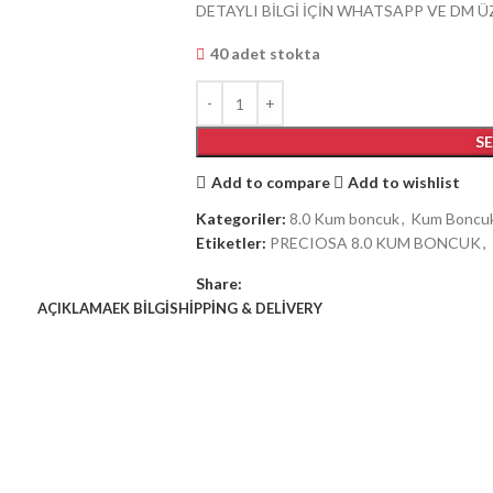
DETAYLI BİLGİ İÇİN WHATSAPP VE DM Ü
40 adet stokta
S
Add to compare
Add to wishlist
Kategoriler:
8.0 Kum boncuk
,
Kum Boncu
Etiketler:
PRECIOSA 8.0 KUM BONCUK
,
Share:
AÇIKLAMA
EK BILGI
SHIPPING & DELIVERY