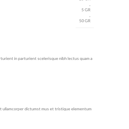
,
5 GR
,
50 GR
urient in parturient scelerisque nibh lectus quam a
 et ullamcorper dictumst mus et tristique elementum