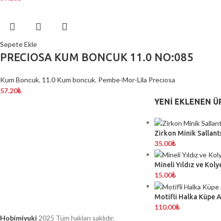
Sepete Ekle
PRECIOSA KUM BONCUK 11.0 NO:085
Kum Boncuk
,
11.0 Kum boncuk
,
Pembe-Mor-Lila Precıosa
57.20
₺
YENI EKLENEN Ü
Zirkon Minik Sallantı
35.00
₺
Mineli Yıldız ve Koly
15.00
₺
Motifli Halka Küpe 
110.00
₺
Hobimiyuki
2025 Tüm hakları saklıdır.