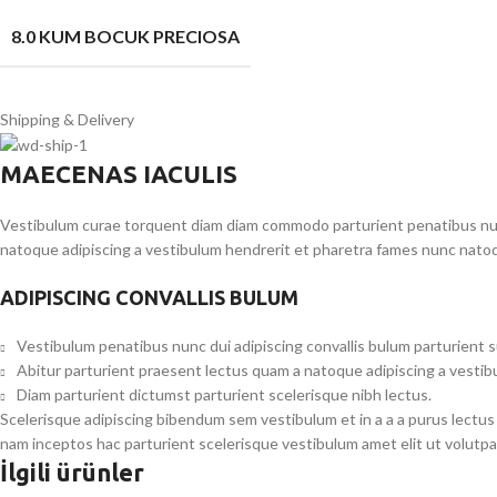
8.0 KUM BOCUK PRECIOSA
Shipping & Delivery
MAECENAS IACULIS
Vestibulum curae torquent diam diam commodo parturient penatibus nunc 
natoque adipiscing a vestibulum hendrerit et pharetra fames nunc natoq
ADIPISCING CONVALLIS BULUM
Vestibulum penatibus nunc dui adipiscing convallis bulum parturient 
Abitur parturient praesent lectus quam a natoque adipiscing a vesti
Diam parturient dictumst parturient scelerisque nibh lectus.
Scelerisque adipiscing bibendum sem vestibulum et in a a a purus lectus
nam inceptos hac parturient scelerisque vestibulum amet elit ut volutpa
İlgili ürünler