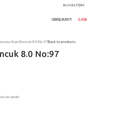
BLOG
İLETIŞIM
GIRIŞ/KAYIT
0.00
₺
ecıosa Kum Boncuk 8.0 No:97
Back to products
ncuk 8.0 No:97
oncuk vardır.