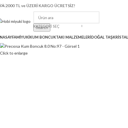
2000 TL ve ÜZERİ KARGO ÜCRETSİZ!
DIL
KATEGORI SEÇ
Search
NASAYFA
MİYUKİ
KUM BONCUK
TAKI MALZEMELERİ
DOĞAL TAŞ
KRİSTA
Click to enlarge