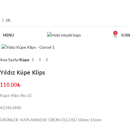
2000 TL ÜZERİ ÜCRETSİZ KARGO
DIL
0
MENU
0.00
Click to enlarge
Ana Sayfa
Küpe
Yıldız Küpe Klips
110.00
₺
Küpe Klips No:15
AÇIKLAMA
ÜRÜNLER KAPLAMADIR ÜRÜN ÖLÇÜSÜ 10mm-15mm