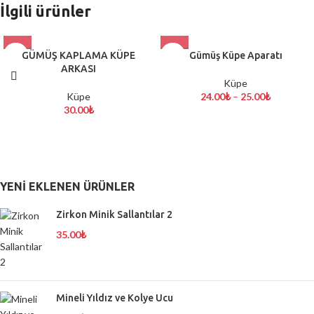
İlgili ürünler
GÜMÜŞ KAPLAMA KÜPE
Gümüş Küpe Aparatı
ARKASI
Küpe
Küpe
24.00
₺
–
25.00
₺
30.00
₺
YENI EKLENEN ÜRÜNLER
Zirkon Minik Sallantılar 2
35.00
₺
Mineli Yıldız ve Kolye Ucu