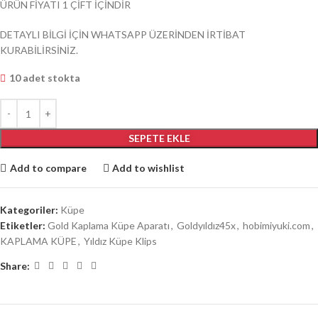
ÜRÜN FİYATI 1 ÇİFT İÇİNDİR
DETAYLI BİLGİ İÇİN WHATSAPP ÜZERİNDEN İRTİBAT
KURABİLİRSİNİZ.
10 adet stokta
SEPETE EKLE
Add to compare
Add to wishlist
Kategoriler:
Küpe
Etiketler:
Gold Kaplama Küpe Aparatı
,
Goldyıldız45x
,
hobimiyuki.com
,
KAPLAMA KÜPE
,
Yıldız Küpe Klips
Share: