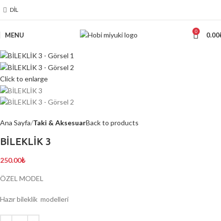
DIL
0
MENU
0.00
Click to enlarge
Ana Sayfa
Taki & Aksesuar
Back to products
BİLEKLİK 3
250.00
₺
ÖZEL MODEL
Hazır bileklik modelleri