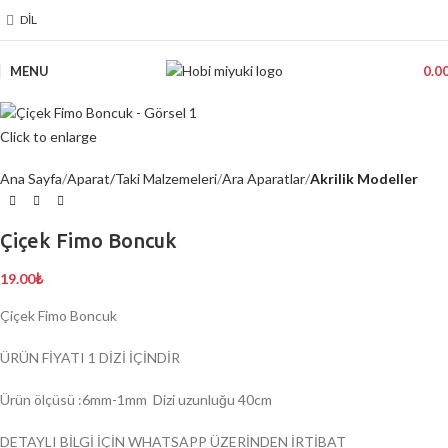
DIL
MENU
0.0
Click to enlarge
Ana Sayfa
Aparat/Taki Malzemeleri
Ara Aparatlar
Akrilik Modeller
Çiçek Fimo Boncuk
19.00
₺
Çiçek Fimo Boncuk
ÜRÜN FİYATI 1 DİZİ İÇİNDİR
Ürün ölçüsü :6mm-1mm Dizi uzunluğu 40cm
DETAYLI BİLGİ İÇİN WHATSAPP ÜZERİNDEN İRTİBAT