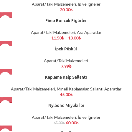
Aparat/Taki Malzemeleri
,
İp ve İğneler
20.00
₺
Fimo Boncuk Figürler
Aparat/Taki Malzemeleri
,
Ara Aparatlar
11.50
₺
–
13.00
₺
İpek Püskül
Aparat/Taki Malzemeleri
7.99
₺
Kaplama Kalp Sallantı
Aparat/Taki Malzemeleri
,
Mineli Kaplamalar
,
Sallantı Aparatlar
45.00
₺
-8%
Nylbond Miyuki İpi
Aparat/Taki Malzemeleri
,
İp ve İğneler
60.00
₺
65.00
₺