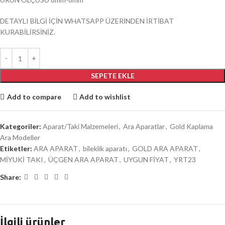
DETAYLI BİLGİ İÇİN WHATSAPP ÜZERİNDEN İRTİBAT
KURABİLİRSİNİZ.
SEPETE EKLE
Add to compare
Add to wishlist
Kategoriler:
Aparat/Taki Malzemeleri
,
Ara Aparatlar
,
Gold Kaplama
Ara Modeller
Etiketler:
ARA APARAT
,
bileklik aparatı
,
GOLD ARA APARAT
,
MİYUKİ TAKI
,
ÜÇGEN ARA APARAT
,
UYGUN FİYAT
,
YRT23
Share:
İlgili ürünler