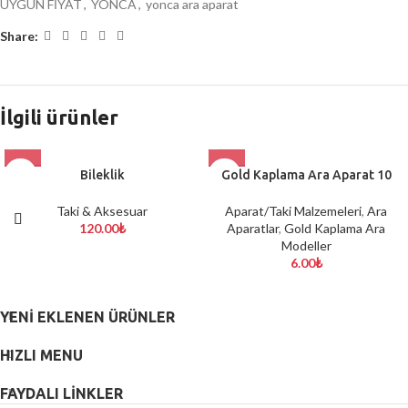
UYGUN FİYAT
,
YONCA
,
yonca ara aparat
Share:
İlgili ürünler
Bileklik
TÜKENDİ
Gold Kaplama Ara Aparat 10
Taki & Aksesuar
Aparat/Taki Malzemeleri
,
Ara
120.00
₺
Aparatlar
,
Gold Kaplama Ara
Modeller
6.00
₺
YENI EKLENEN ÜRÜNLER
HIZLI MENU
FAYDALI LİNKLER