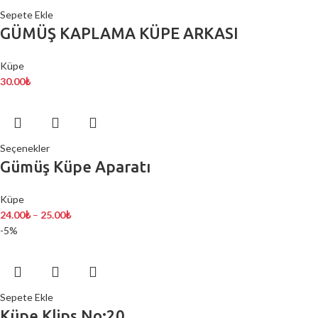
Sepete Ekle
GÜMÜŞ KAPLAMA KÜPE ARKASI
Küpe
30.00
₺
Seçenekler
Gümüş Küpe Aparatı
Küpe
24.00
₺
–
25.00
₺
-5%
Sepete Ekle
Küpe Klips No:20