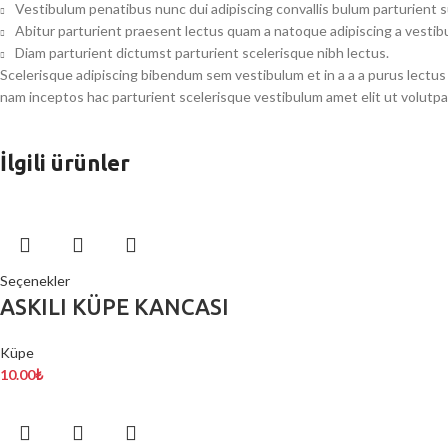
Vestibulum penatibus nunc dui adipiscing convallis bulum parturient 
Abitur parturient praesent lectus quam a natoque adipiscing a vesti
Diam parturient dictumst parturient scelerisque nibh lectus.
Scelerisque adipiscing bibendum sem vestibulum et in a a a purus lectus
nam inceptos hac parturient scelerisque vestibulum amet elit ut volutpa
İlgili ürünler
Seçenekler
ASKILI KÜPE KANCASI
Küpe
10.00
₺