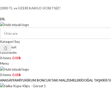
2000 TL ve ÜZERİ KARGO ÜCRETSİZ!
DIL
Kategori Seç
Giriş/Kayıt
Favorilerim
0
items
0.00
₺
Menu
0
items
0.00
₺
ANASAYFA
MİYUKİ
KUM BONCUK
TAKI MALZEMELERİ
DOĞAL TAŞ
KRİST