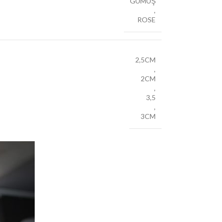
GÜMÜŞ
,
ROSE
2,5CM
,
2CM
,
3,5
,
3CM