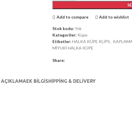
S
Add to compare
Add to wishlist
Stok kodu:
Yok
Kategoriler:
Küpe
Etiketler:
HALKA KÜPE KLİPS
,
KAPLAMA
MİYUKİ HALKA KÜPE
Share:
AÇIKLAMA
EK BILGI
SHIPPING & DELIVERY