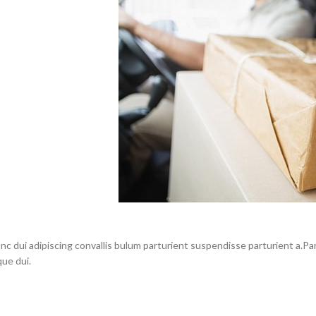
dui adipiscing convallis bulum parturient suspendisse parturient a.Part
ue dui.