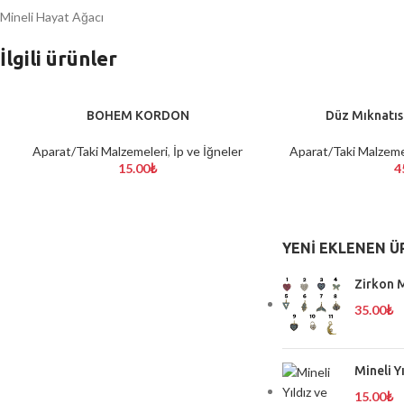
Mineli Hayat Ağacı
İlgili ürünler
BOHEM KORDON
Düz Mıknatıs
SEÇENEKLER
SEÇENEKLER
Aparat/Taki Malzemeleri
,
İp ve İğneler
Aparat/Taki Malzeme
15.00
₺
4
YENI EKLENEN Ü
Zirkon M
35.00
₺
Mineli Y
15.00
₺