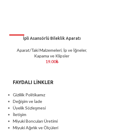
HOT
İpli Asansörlü Bileklik Aparatı
Çapa Kli
SEÇENEKLER
SEÇENEKLER
Aparat/Taki Malzemeleri
,
İp ve İğneler
,
Aparat/Taki Malz
Kapama ve Klipsler
33
19.00
₺
FAYDALI LİNKLER
Gizlilik Politikamız
Değişim ve İade
Üyelik Sözleşmesi
İletişim
Miyuki Boncuları Üretimi
Miyuki Ağırlık ve Ölçüleri