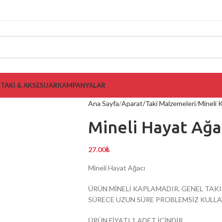
L
TAKI & AKSESUAR
KAMPANYALAR
Ana Sayfa
Aparat/Taki Malzemeleri
Mineli 
Mineli Hayat Ağa
27.00
₺
Mineli Hayat Ağacı
ÜRÜN MİNELİ KAPLAMADIR. GENEL TAKI
SÜRECE UZUN SÜRE PROBLEMSİZ KULLAN
ÜRÜN FİYATI 1 ADET İÇİNDİR