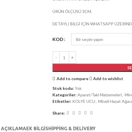
ÜRÜN ÖLÇÜSÜ 3CM.
DETAYLI BİLGİ İÇİN WHATSAPP ÜZERİND
KOD
S
Add to compare
Add to wishlist
Stok kodu:
Yok
Kategoriler:
Aparat/Taki Malzemeleri
,
Min
Etiketler:
KOLYE UCU
,
Mineli Hayat Ağacı
Share:
AÇIKLAMA
EK BILGI
SHIPPING & DELIVERY