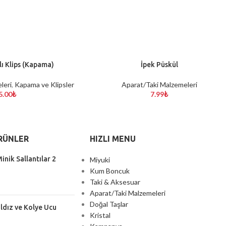
lı Klips (Kapama)
İpek Püskül
SEÇENEKLER
leri
,
Kapama ve Klipsler
Aparat/Taki Malzemeleri
5.00
₺
7.99
₺
RÜNLER
HIZLI MENU
inik Sallantılar 2
Miyuki
Kum Boncuk
Taki & Aksesuar
Aparat/Taki Malzemeleri
Doğal Taşlar
ıldız ve Kolye Ucu
Kristal