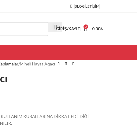
BLOG
İLETIŞIM
0
GIRIŞ/KAYIT
0.00
₺
Kaplamalar
Mineli Hayat Ağacı
cı
 KULLANIM KURALLARINA DİKKAT EDİLDİĞİ
ILIR.