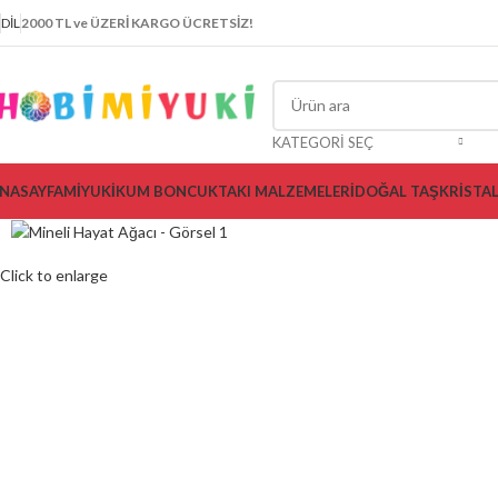
DIL
2000 TL ve ÜZERİ KARGO ÜCRETSİZ!
KATEGORI SEÇ
NASAYFA
MİYUKİ
KUM BONCUK
TAKI MALZEMELERİ
DOĞAL TAŞ
KRİSTA
Click to enlarge