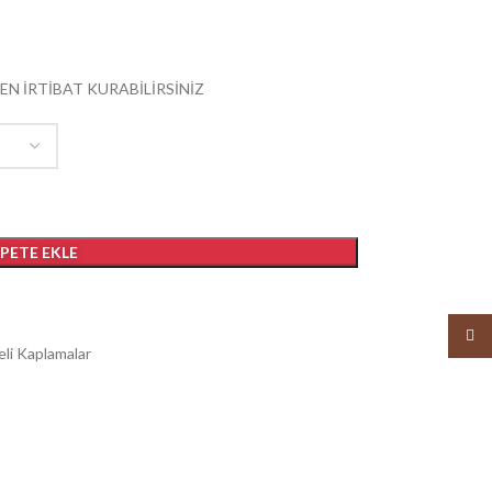
EN İRTİBAT KURABİLİRSİNİZ
EPETE EKLE
Insta
eli Kaplamalar