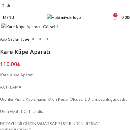
DIL
0
MENU
0.00
Click to enlarge
Ana Sayfa
Küpe
Kare Küpe Aparatı
110.00
₺
Kare Küpe Aparatı
AÇIKLAMA
Ürünler Pirinç Kaplamadır. Ürün Kenar Ölçüsü 1,3 cm Uzunluğundadır.
Ürün Fiyatı 1 Çift İçindir.
DETAYLI BİLGİ İÇİN WHATSAPP ÜZERİNDEN İRTİBAT
KURABİLİRSİNİZ.