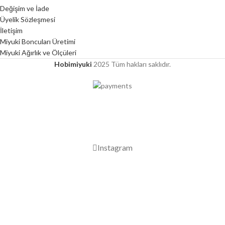
Değişim ve İade
Üyelik Sözleşmesi
İletişim
Miyuki Boncuları Üretimi
Miyuki Ağırlık ve Ölçüleri
Hobimiyuki
2025 Tüm hakları saklıdır.
2000 TL ÜZERİ ÜCRETSİZ KARGO
Instagram
Mağaza
Favorilerim
0
Sepet