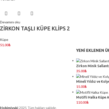
Devamını oku
ZİRKON TAŞLI KÜPE KLİPS 2
Küpe
51.00
₺
YENI EKLENEN Ü
Zirkon Minik Sallantı
35.00
₺
Mineli Yıldız ve Koly
15.00
₺
Motifli Halka Küpe 
110.00
₺
Hobimiyuki
2025 Tüm hakları saklıdır.