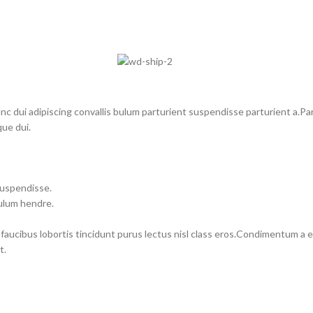
dui adipiscing convallis bulum parturient suspendisse parturient a.Part
ue dui.
suspendisse.
bulum hendre.
 faucibus lobortis tincidunt purus lectus nisl class eros.Condimentum a
t.