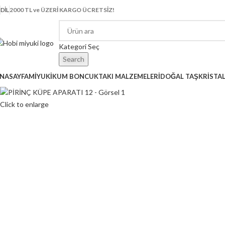
DIL
2000 TL ve ÜZERİ KARGO ÜCRETSİZ!
Kategori Seç
Search
NASAYFA
MİYUKİ
KUM BONCUK
TAKI MALZEMELERİ
DOĞAL TAŞ
KRİSTA
Click to enlarge