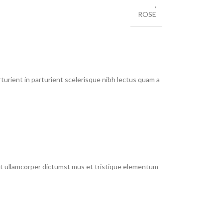
,
ROSE
urient in parturient scelerisque nibh lectus quam a
 et ullamcorper dictumst mus et tristique elementum