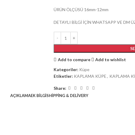
ÜRÜN ÖLÇÜSÜ 16mm-12mm
DETAYLI BİLGİ İÇİN WHATSAPP VE DM Ü
S
Add to compare
Add to wishlist
Kategoriler:
Küpe
Etiketler:
KAPLAMA KÜPE
,
KAPLAMA KÜ
Share:
AÇIKLAMA
EK BILGI
SHIPPING & DELIVERY