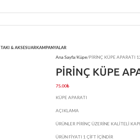
L
TAKI & AKSESUAR
KAMPANYALAR
Ana Sayfa
Küpe
PİRİNÇ KÜPE APARATI 1
PİRİNÇ KÜPE AP
75.00
₺
KÜPE APARATI
AÇIKLAMA
ÜRÜNLER PİRİNÇ ÜZERİNE KALİTELİ KA
ÜRÜN FİYATI 1 ÇİFT İÇİNDİR