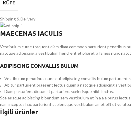
KÜPE
Shipping & Delivery
MAECENAS IACULIS
Vestibulum curae torquent diam diam commodo parturient penatibus nunc 
natoque adipiscing a vestibulum hendrerit et pharetra fames nunc natoq
ADIPISCING CONVALLIS BULUM
Vestibulum penatibus nunc dui adipiscing convallis bulum parturient 
Abitur parturient praesent lectus quam a natoque adipiscing a vesti
Diam parturient dictumst parturient scelerisque nibh lectus.
Scelerisque adipiscing bibendum sem vestibulum et in a a a purus lectus
nam inceptos hac parturient scelerisque vestibulum amet elit ut volutpa
İlgili ürünler