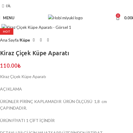
DIL
0
MENU
0.00
Click to enlarge
HOT
Ana Sayfa
Küpe
Kiraz Çiçek Küpe Aparatı
110.00
₺
Kiraz Çiçek Küpe Aparatı
AÇIKLAMA
ÜRÜNLER PİRİNÇ KAPLAMADIR ÜRÜN ÖLÇÜSÜ 1,8 cm
ÇAPINDADIR.
ÜRÜN FİYATI 1 ÇİFT İÇİNDİR
DETAYLI BİLGİ İÇİN WHATSAPP ÜZERİNDEN İRTİBAT