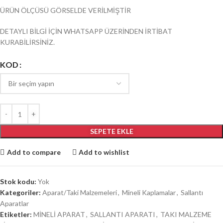
ÜRÜN ÖLÇÜSÜ GÖRSELDE VERİLMİŞTİR
DETAYLI BİLGİ İÇİN WHATSAPP ÜZERİNDEN İRTİBAT
KURABİLİRSİNİZ.
KOD
SEPETE EKLE
Add to compare
Add to wishlist
Stok kodu:
Yok
Kategoriler:
Aparat/Taki Malzemeleri
,
Mineli Kaplamalar
,
Sallantı
Aparatlar
Etiketler:
MİNELİ APARAT
,
SALLANTI APARATI
,
TAKI MALZEME