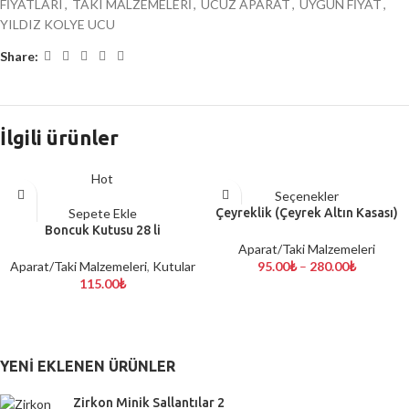
FİYATLARI
,
TAKI MALZEMELERİ
,
UCUZ APARAT
,
UYGUN FİYAT
,
YILDIZ KOLYE UCU
Share:
İlgili ürünler
Hot
Seçenekler
Sepete Ekle
Çeyreklik (Çeyrek Altın Kasası)
Boncuk Kutusu 28 li
Aparat/Taki Malzemeleri
Aparat/Taki Malzemeleri
,
Kutular
95.00
₺
–
280.00
₺
115.00
₺
YENI EKLENEN ÜRÜNLER
Zirkon Minik Sallantılar 2