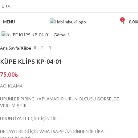
DIL
0
MENU
0.00
Click to enlarge
Ana Sayfa
Küpe
KÜPE KLİPS KP-04-01
75.00
₺
AÇIKLAMA
ÜRÜNLER PİRİNÇ KAPLAMADIR ÜRÜN ÖLÇÜSÜ GÖRSELDE
VERİLMİŞTİR
ÜRÜN FİYATI 1 ÇİFT İÇİNDİR
DETAYLI BİLGİ İÇİN WHATSAPP ÜZERİNDEN İRTİBAT