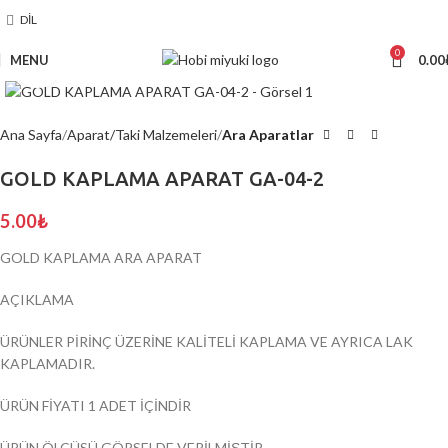
DIL
0
MENU
0.00
Click to enlarge
Ana Sayfa
Aparat/Taki Malzemeleri
Ara Aparatlar
GOLD KAPLAMA APARAT GA-04-2
5.00
₺
GOLD KAPLAMA ARA APARAT
AÇIKLAMA
ÜRÜNLER PİRİNÇ ÜZERİNE KALİTELİ KAPLAMA VE AYRICA LAK
KAPLAMADIR.
ÜRÜN FİYATI 1 ADET İÇİNDİR
ÜRÜN ÖLÇÜSÜ GÖRSELDE VERİLMİŞTİR.