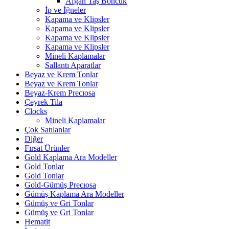
Afgan Taş Boncuk
İp ve İğneler
Kapama ve Klipsler
Kapama ve Klipsler
Kapama ve Klipsler
Kapama ve Klipsler
Mineli Kaplamalar
Sallantı Aparatlar
Beyaz ve Krem Tonlar
Beyaz ve Krem Tonlar
Beyaz-Krem Precıosa
Çeyrek Tila
Clocks
Mineli Kaplamalar
Çok Satılanlar
Diğer
Fırsat Ürünler
Gold Kaplama Ara Modeller
Gold Tonlar
Gold Tonlar
Gold-Gümüş Precıosa
Gümüş Kaplama Ara Modeller
Gümüş ve Gri Tonlar
Gümüş ve Gri Tonlar
Hematit