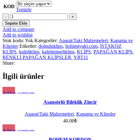
KOD
Temizle
Sepete Ekle
Add to compare
Add to wishlist
Stok kodu:
Yok
Kategoriler:
Aparat/Taki Malzemeleri
,
Kapama ve
Klipsler
Etiketler:
dolguluklips
,
hobimiyuki.com
,
İSTAKOZ
KLİPS
,
kalpliklips
,
kalplimineliklips
,
KLİPS
,
PAPAĞAN KLİPS
,
RENKLİ PAPAĞAN KLİPSLER
,
YRT11
Share:
İlgili ürünler
Add to compare
Quick view
Asansörlü Bileklik Zincir
Add to wishlist
Aparat/Taki Malzemeleri
,
Kapama ve Klipsler
40.00
₺
Add to compare
Quick view
BOHEM KORDON