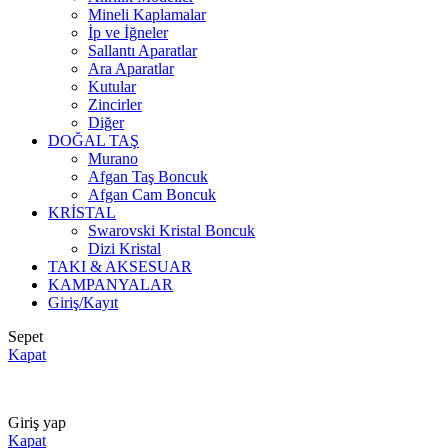
Mineli Kaplamalar
İp ve İğneler
Sallantı Aparatlar
Ara Aparatlar
Kutular
Zincirler
Diğer
DOĞAL TAŞ
Murano
Afgan Taş Boncuk
Afgan Cam Boncuk
KRİSTAL
Swarovski Kristal Boncuk
Dizi Kristal
TAKI & AKSESUAR
KAMPANYALAR
Giriş/Kayıt
Sepet
Kapat
2000 TL ÜZERİ ÜCRETSİZ KARGO
Giriş yap
Kapat