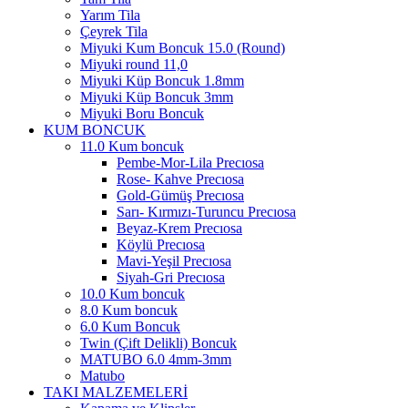
Yarım Tila
Çeyrek Tila
Miyuki Kum Boncuk 15.0 (Round)
Miyuki round 11,0
Miyuki Küp Boncuk 1.8mm
Miyuki Küp Boncuk 3mm
Miyuki Boru Boncuk
KUM BONCUK
11.0 Kum boncuk
Pembe-Mor-Lila Precıosa
Rose- Kahve Precıosa
Gold-Gümüş Precıosa
Sarı- Kırmızı-Turuncu Precıosa
Beyaz-Krem Precıosa
Köylü Precıosa
Mavi-Yeşil Precıosa
Siyah-Gri Precıosa
10.0 Kum boncuk
8.0 Kum boncuk
6.0 Kum Boncuk
Twin (Çift Delikli) Boncuk
MATUBO 6.0 4mm-3mm
Matubo
TAKI MALZEMELERİ