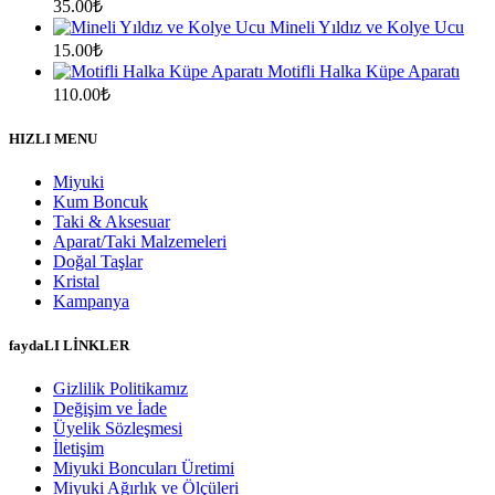
35.00
₺
Mineli Yıldız ve Kolye Ucu
15.00
₺
Motifli Halka Küpe Aparatı
110.00
₺
HIZLI MENU
Miyuki
Kum Boncuk
Taki & Aksesuar
Aparat/Taki Malzemeleri
Doğal Taşlar
Kristal
Kampanya
faydaLI LİNKLER
Gizlilik Politikamız
Değişim ve İade
Üyelik Sözleşmesi
İletişim
Miyuki Boncuları Üretimi
Miyuki Ağırlık ve Ölçüleri