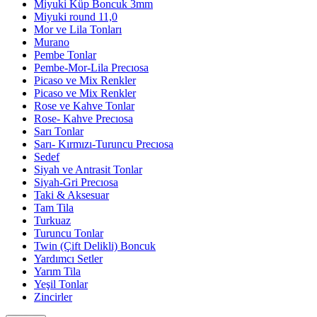
Miyuki Küp Boncuk 3mm
Miyuki round 11,0
Mor ve Lila Tonları
Murano
Pembe Tonlar
Pembe-Mor-Lila Precıosa
Picaso ve Mix Renkler
Picaso ve Mix Renkler
Rose ve Kahve Tonlar
Rose- Kahve Precıosa
Sarı Tonlar
Sarı- Kırmızı-Turuncu Precıosa
Sedef
Siyah ve Antrasit Tonlar
Siyah-Gri Precıosa
Taki & Aksesuar
Tam Tila
Turkuaz
Turuncu Tonlar
Twin (Çift Delikli) Boncuk
Yardımcı Setler
Yarım Tila
Yeşil Tonlar
Zincirler