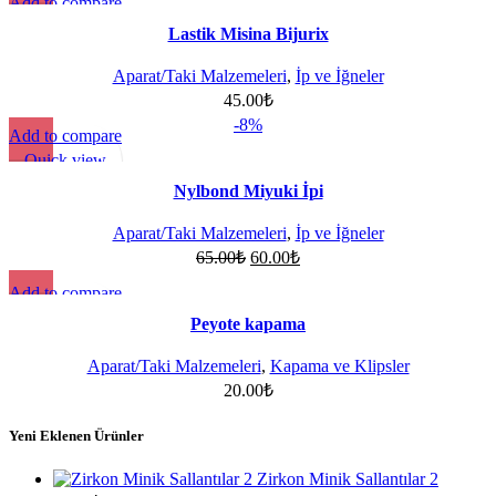
Add to compare
Quick view
Lastik Misina Bijurix
Add to wishlist
Aparat/Taki Malzemeleri
,
İp ve İğneler
45.00
₺
-8%
Add to compare
Quick view
Add to wishlist
Nylbond Miyuki İpi
Aparat/Taki Malzemeleri
,
İp ve İğneler
65.00
₺
60.00
₺
Add to compare
Quick view
Peyote kapama
Add to wishlist
Aparat/Taki Malzemeleri
,
Kapama ve Klipsler
20.00
₺
Yeni Eklenen Ürünler
Zirkon Minik Sallantılar 2