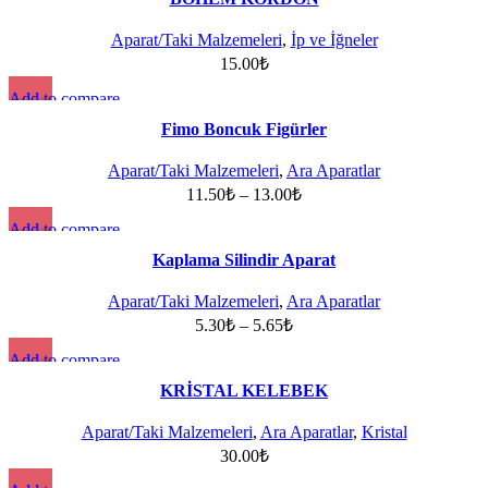
Add to wishlist
Aparat/Taki Malzemeleri
,
İp ve İğneler
15.00
₺
Add to compare
Quick view
Fimo Boncuk Figürler
Add to wishlist
Aparat/Taki Malzemeleri
,
Ara Aparatlar
11.50
₺
–
13.00
₺
Add to compare
Quick view
Kaplama Silindir Aparat
Add to wishlist
Aparat/Taki Malzemeleri
,
Ara Aparatlar
5.30
₺
–
5.65
₺
Add to compare
Quick view
KRİSTAL KELEBEK
Add to wishlist
Aparat/Taki Malzemeleri
,
Ara Aparatlar
,
Kristal
30.00
₺