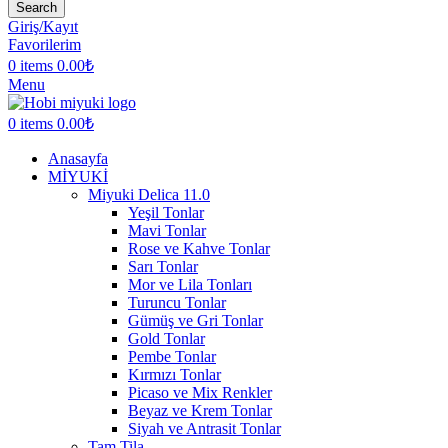
Search
Giriş/Kayıt
Favorilerim
0
items
0.00
₺
Menu
0
items
0.00
₺
Anasayfa
MİYUKİ
Miyuki Delica 11.0
Yeşil Tonlar
Mavi Tonlar
Rose ve Kahve Tonlar
Sarı Tonlar
Mor ve Lila Tonları
Turuncu Tonlar
Gümüş ve Gri Tonlar
Gold Tonlar
Pembe Tonlar
Kırmızı Tonlar
Picaso ve Mix Renkler
Beyaz ve Krem Tonlar
Siyah ve Antrasit Tonlar
Tam Tila