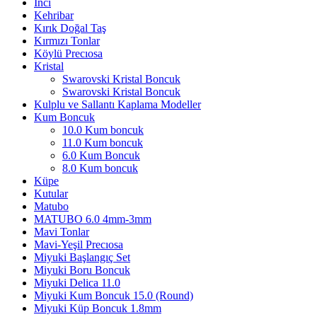
İnci
Kehribar
Kırık Doğal Taş
Kırmızı Tonlar
Köylü Precıosa
Kristal
Swarovski Kristal Boncuk
Swarovski Kristal Boncuk
Kulplu ve Sallantı Kaplama Modeller
Kum Boncuk
10.0 Kum boncuk
11.0 Kum boncuk
6.0 Kum Boncuk
8.0 Kum boncuk
Küpe
Kutular
Matubo
MATUBO 6.0 4mm-3mm
Mavi Tonlar
Mavi-Yeşil Precıosa
Miyuki Başlangıç Set
Miyuki Boru Boncuk
Miyuki Delica 11.0
Miyuki Kum Boncuk 15.0 (Round)
Miyuki Küp Boncuk 1.8mm