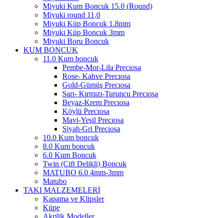
Miyuki Kum Boncuk 15.0 (Round)
Miyuki round 11,0
Miyuki Küp Boncuk 1.8mm
Miyuki Küp Boncuk 3mm
Miyuki Boru Boncuk
KUM BONCUK
11.0 Kum boncuk
Pembe-Mor-Lila Precıosa
Rose- Kahve Precıosa
Gold-Gümüş Precıosa
Sarı- Kırmızı-Turuncu Precıosa
Beyaz-Krem Precıosa
Köylü Precıosa
Mavi-Yeşil Precıosa
Siyah-Gri Precıosa
10.0 Kum boncuk
8.0 Kum boncuk
6.0 Kum Boncuk
Twin (Çift Delikli) Boncuk
MATUBO 6.0 4mm-3mm
Matubo
TAKI MALZEMELERİ
Kapama ve Klipsler
Küpe
Akrilik Modeller