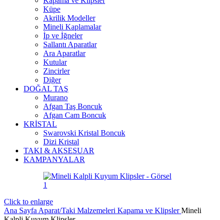
Kapama ve Klipsler
Küpe
Akrilik Modeller
Mineli Kaplamalar
İp ve İğneler
Sallantı Aparatlar
Ara Aparatlar
Kutular
Zincirler
Diğer
DOĞAL TAŞ
Murano
Afgan Taş Boncuk
Afgan Cam Boncuk
KRİSTAL
Swarovski Kristal Boncuk
Dizi Kristal
TAKI & AKSESUAR
KAMPANYALAR
Click to enlarge
Ana Sayfa
Aparat/Taki Malzemeleri
Kapama ve Klipsler
Mineli
Kalpli Kuyum Klipsler