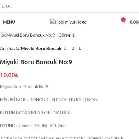
DIL
0
MENU
0.00
Click to enlarge
Ana Sayfa
Miyuki Boru Boncuk
Miyuki Boru Boncuk No:9
10.00
₺
Miyuki Boru Boncuk No:9
MİYUKİ BORU BONCUK ( SLENDER BUGLE) NO:9
BÜTÜN BONCUKLAR ORJİNALDİR.
UZUNLUK 6mm- KALINLIK 1,7mm
1 GRAMDA ORTALAMA 55-60 ADET BORU BONCUK VARDIR.