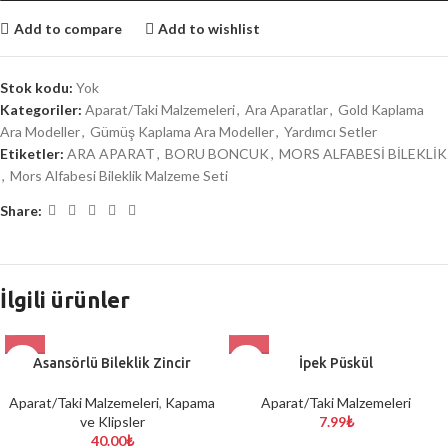
Add to compare
Add to wishlist
Stok kodu:
Yok
Kategoriler:
Aparat/Taki Malzemeleri
,
Ara Aparatlar
,
Gold Kaplama
Ara Modeller
,
Gümüş Kaplama Ara Modeller
,
Yardımcı Setler
Etiketler:
ARA APARAT
,
BORU BONCUK
,
MORS ALFABESİ BİLEKLİK
,
Mors Alfabesi Bileklik Malzeme Seti
Share:
İlgili ürünler
Asansörlü Bileklik Zincir
İpek Püskül
Aparat/Taki Malzemeleri
,
Kapama
Aparat/Taki Malzemeleri
ve Klipsler
7.99
₺
40.00
₺