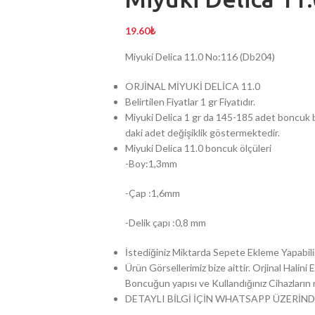
19.60
₺
Miyuki Delica 11.0 No:116 (Db204)
ORJİNAL MİYUKİ DELİCA 11.0
Belirtilen Fiyatlar 1 gr Fiyatıdır.
Miyuki Delica 1 gr da 145-185 adet boncuk b
daki adet değişiklik göstermektedir.
Miyuki Delica 11.0 boncuk ölçüleri
-Boy:1,3mm
-Çap :1,6mm
-Delik çapı :0,8 mm
İstediğiniz Miktarda Sepete Ekleme Yapabilir
Ürün Görsellerimiz bize aittir. Orjinal Halin
Boncuğun yapısı ve Kullandığınız Cihazların ren
DETAYLI BİLGİ İÇİN WHATSAPP ÜZERİND