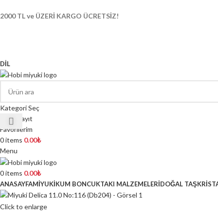
2000 TL ve ÜZERİ KARGO ÜCRETSİZ!
DIL
Kategori Seç
Giriş/Kayıt
Favorilerim
0
items
0.00
₺
Menu
0
items
0.00
₺
ANASAYFA
MİYUKİ
KUM BONCUK
TAKI MALZEMELERİ
DOĞAL TAŞ
KRİST
Click to enlarge