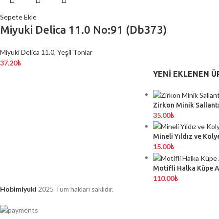
Sepete Ekle
Miyuki Delica 11.0 No:91 (Db373)
Miyuki Delica 11.0
,
Yeşil Tonlar
37.20
₺
YENI EKLENEN Ü
Zirkon Minik Sallantı
35.00
₺
Mineli Yıldız ve Koly
15.00
₺
Motifli Halka Küpe 
110.00
₺
Hobimiyuki
2025 Tüm hakları saklıdır.