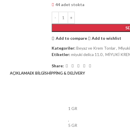
44 adet stokta
S
Add to compare
Add to wishlist
Kategoriler:
Beyaz ve Krem Tonlar
,
Miyuki
Etiketler:
miyuki delica 11.0
,
MİYUKİ KRE
Share:
AÇIKLAMA
EK BILGI
SHIPPING & DELIVERY
1 GR
,
5 GR