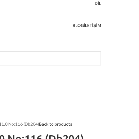
DIL
BLOG
İLETIŞIM
 11.0 No:116 (Db204)
Back to products
.0 No:116 (Db204)