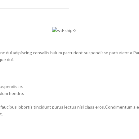
dui adipiscing convallis bulum parturient suspendisse parturient a.Part
ue dui.
suspendisse.
bulum hendre.
 faucibus lobortis tincidunt purus lectus nisl class eros.Condimentum a
t.