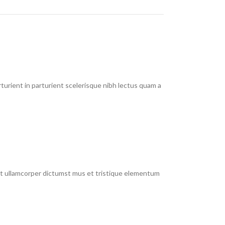
urient in parturient scelerisque nibh lectus quam a
 et ullamcorper dictumst mus et tristique elementum