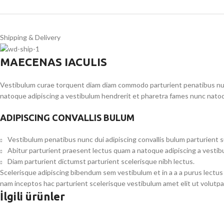
Shipping & Delivery
MAECENAS IACULIS
Vestibulum curae torquent diam diam commodo parturient penatibus nunc 
natoque adipiscing a vestibulum hendrerit et pharetra fames nunc natoq
ADIPISCING CONVALLIS BULUM
Vestibulum penatibus nunc dui adipiscing convallis bulum parturient 
Abitur parturient praesent lectus quam a natoque adipiscing a vesti
Diam parturient dictumst parturient scelerisque nibh lectus.
Scelerisque adipiscing bibendum sem vestibulum et in a a a purus lectus
nam inceptos hac parturient scelerisque vestibulum amet elit ut volutpa
İlgili ürünler