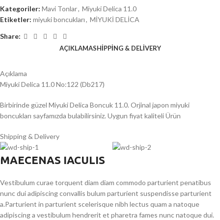
Kategoriler:
Mavi Tonlar
,
Miyuki Delica 11.0
Etiketler:
miyuki boncukları
,
MİYUKİ DELİCA
Share:
AÇIKLAMA
SHIPPING & DELIVERY
Açıklama
Miyuki Delica 11.0 No:122 (Db217)
Birbirinde güzel Miyuki Delica Boncuk 11.0. Orjinal japon miyuki
boncukları sayfamızda bulabilirsiniz. Uygun fiyat kaliteli Ürün
Shipping & Delivery
MAECENAS IACULIS
Vestibulum curae torquent diam diam commodo parturient penatibus
nunc dui adipiscing convallis bulum parturient suspendisse parturient
a.Parturient in parturient scelerisque nibh lectus quam a natoque
adipiscing a vestibulum hendrerit et pharetra fames nunc natoque dui.