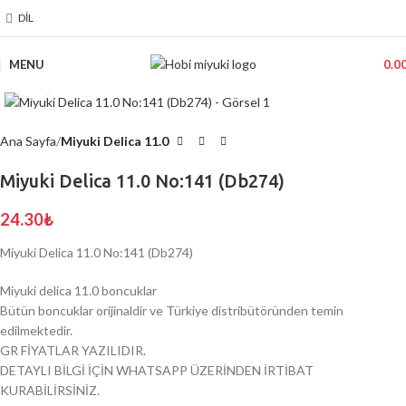
DIL
MENU
0.0
Click to enlarge
Ana Sayfa
Miyuki Delica 11.0
Miyuki Delica 11.0 No:141 (Db274)
24.30
₺
Miyuki Delica 11.0 No:141 (Db274)
Miyuki delica 11.0 boncuklar
Bütün boncuklar orijinaldir ve Türkiye distribütöründen temin
edilmektedir.
GR FİYATLAR YAZILIDIR.
DETAYLI BİLGİ İÇİN WHATSAPP ÜZERİNDEN İRTİBAT
KURABİLİRSİNİZ.