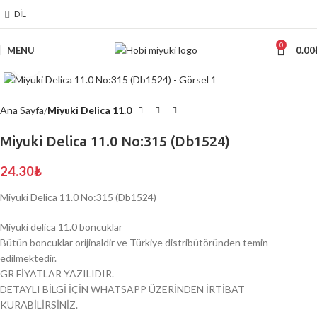
DIL
0
MENU
0.00
Click to enlarge
Ana Sayfa
Miyuki Delica 11.0
Miyuki Delica 11.0 No:315 (Db1524)
24.30
₺
Miyuki Delica 11.0 No:315 (Db1524)
Miyuki delica 11.0 boncuklar
Bütün boncuklar orijinaldir ve Türkiye distribütöründen temin
edilmektedir.
GR FİYATLAR YAZILIDIR.
DETAYLI BİLGİ İÇİN WHATSAPP ÜZERİNDEN İRTİBAT
KURABİLİRSİNİZ.