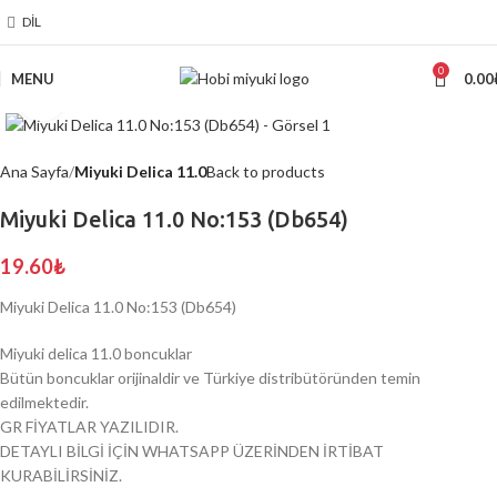
DIL
0
MENU
0.00
Click to enlarge
Ana Sayfa
Miyuki Delica 11.0
Back to products
Miyuki Delica 11.0 No:153 (Db654)
19.60
₺
Miyuki Delica 11.0 No:153 (Db654)
Miyuki delica 11.0 boncuklar
Bütün boncuklar orijinaldir ve Türkiye distribütöründen temin
edilmektedir.
GR FİYATLAR YAZILIDIR.
DETAYLI BİLGİ İÇİN WHATSAPP ÜZERİNDEN İRTİBAT
KURABİLİRSİNİZ.