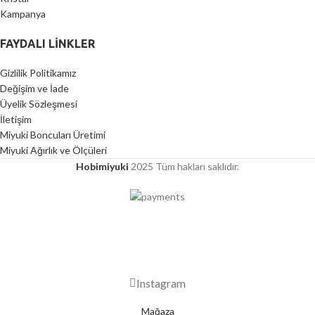
Kampanya
FAYDALI LİNKLER
Gizlilik Politikamız
Değişim ve İade
Üyelik Sözleşmesi
İletişim
Miyuki Boncuları Üretimi
Miyuki Ağırlık ve Ölçüleri
Hobimiyuki
2025 Tüm hakları saklıdır.
2000 TL ÜZERİ ÜCRETSİZ KARGO
Instagram
Mağaza