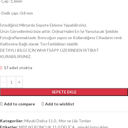
-Çap :1,6mm
-Delik çapı :0,8 mm
İstediğiniz Miktarda Sepete Ekleme Yapabilirsiniz.
Ürün Görsellerimiz bize aittir. Orjinal Halini En İyi Yansıtacak Şekilde
Fotoğraflanmaktadır. Boncuğun yapısı ve Kullandığınız Cihazların renk
Kalitesine Bağlı olarak Ton Farklılıkları olabilir.
DETAYLI BİLGİ İÇİN WHATSAPP ÜZERİNDEN İRTİBAT
KURABİLİRSİNİZ.
17 adet stokta
SEPETE EKLE
Add to compare
Add to wishlist
Kategoriler:
Miyuki Delica 11.0
,
Mor ve Lila Tonları
Etiketler:
MİYUKİ BONCUK 11.0 DELİCA
,
miyuki boncukları