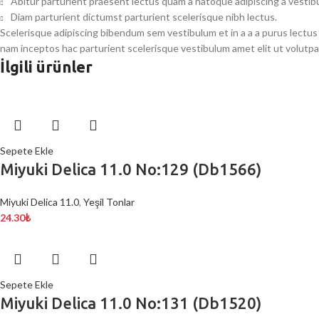
Abitur parturient praesent lectus quam a natoque adipiscing a vesti
Diam parturient dictumst parturient scelerisque nibh lectus.
Scelerisque adipiscing bibendum sem vestibulum et in a a a purus lectus
nam inceptos hac parturient scelerisque vestibulum amet elit ut volutpa
İlgili ürünler
Sepete Ekle
Miyuki Delica 11.0 No:129 (Db1566)
Miyuki Delica 11.0
,
Yeşil Tonlar
24.30
₺
Sepete Ekle
Miyuki Delica 11.0 No:131 (Db1520)