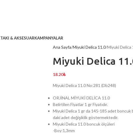
L
TAKI & AKSESUAR
KAMPANYALAR
Ana Sayfa
Miyuki Delica 11.0
Miyuki Delica
Miyuki Delica 11
18.20
₺
Miyuki Delica 11.0 No:281 (Db248)
ORJİNAL MİYUKİ DELİCA 11.0
Belirtilen Fiyatlar 1 gr Fiyatıdır.
Miyuki Delica 1 gr da 145-185 adet boncuk b
daki adet değişiklik göstermektedir.
Miyuki Delica 11.0 boncuk ölçüleri
-Boy:1,3mm