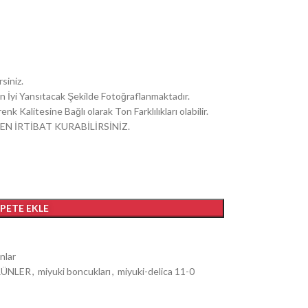
siniz.
i En İyi Yansıtacak Şekilde Fotoğraflanmaktadır.
k Kalitesine Bağlı olarak Ton Farklılıkları olabilir.
EN İRTİBAT KURABİLİRSİNİZ.
EPETE EKLE
nlar
RÜNLER
,
miyuki boncukları
,
miyuki-delica 11-0