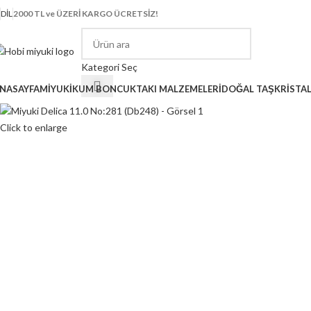
DIL
2000 TL ve ÜZERİ KARGO ÜCRETSİZ!
Kategori Seç
NASAYFA
MİYUKİ
KUM BONCUK
TAKI MALZEMELERİ
DOĞAL TAŞ
KRİSTA
Click to enlarge