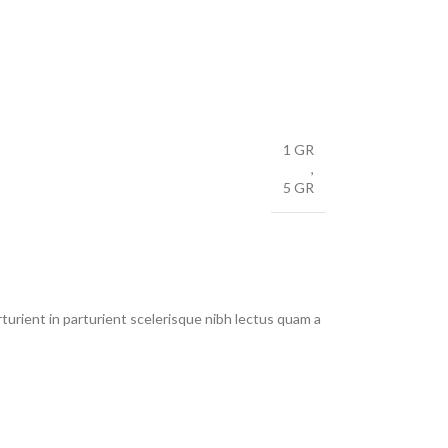
1 GR
,
5 GR
urient in parturient scelerisque nibh lectus quam a