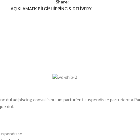
Share:
AÇIKLAMA
EK BILGI
SHIPPING & DELIVERY
dui adipiscing convallis bulum parturient suspendisse parturient a.Part
ue dui.
suspendisse.