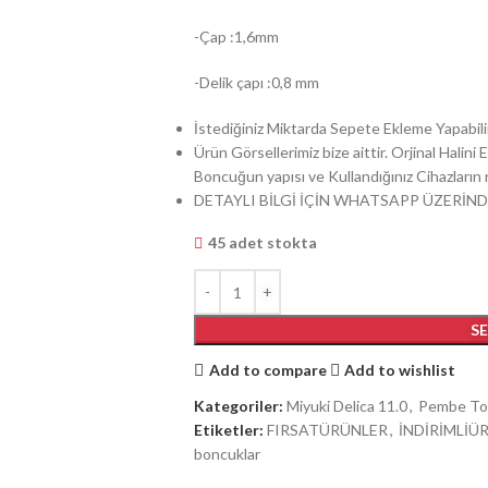
-Çap :1,6mm
-Delik çapı :0,8 mm
İstediğiniz Miktarda Sepete Ekleme Yapabilir
Ürün Görsellerimiz bize aittir. Orjinal Halin
Boncuğun yapısı ve Kullandığınız Cihazların ren
DETAYLI BİLGİ İÇİN WHATSAPP ÜZERİND
45 adet stokta
S
Add to compare
Add to wishlist
Kategoriler:
Miyuki Delica 11.0
,
Pembe To
Etiketler:
FIRSATÜRÜNLER
,
İNDİRİMLİÜ
boncuklar