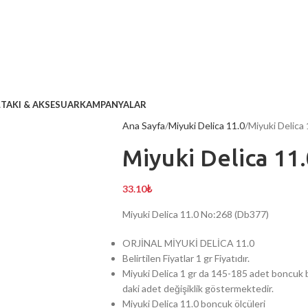
L
TAKI & AKSESUAR
KAMPANYALAR
Ana Sayfa
Miyuki Delica 11.0
Miyuki Delica
Miyuki Delica 11
33.10
₺
Miyuki Delica 11.0 No:268 (Db377)
ORJİNAL MİYUKİ DELİCA 11.0
Belirtilen Fiyatlar 1 gr Fiyatıdır.
Miyuki Delica 1 gr da 145-185 adet boncuk b
daki adet değişiklik göstermektedir.
Miyuki Delica 11.0 boncuk ölçüleri