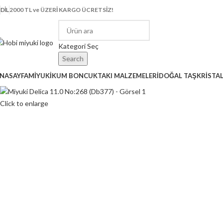
DIL
2000 TL ve ÜZERİ KARGO ÜCRETSİZ!
Kategori Seç
Search
NASAYFA
MİYUKİ
KUM BONCUK
TAKI MALZEMELERİ
DOĞAL TAŞ
KRİSTA
Click to enlarge