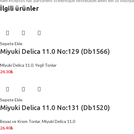
nam inceptos hac parturient scelerisque vestibulum amet elit ut volutpa
İlgili ürünler
Sepete Ekle
Miyuki Delica 11.0 No:129 (Db1566)
Miyuki Delica 11.0
,
Yeşil Tonlar
24.30
₺
Sepete Ekle
Miyuki Delica 11.0 No:131 (Db1520)
Beyaz ve Krem Tonlar
,
Miyuki Delica 11.0
26.40
₺