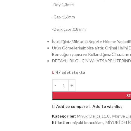
-Boy:1,3mm
-Çap :1,6mm
-Delik çapı :0,8 mm
İstediğiniz Miktarda Sepete Ekleme Yapabilir
Ürün Görsellerimiz bize aittir. Orjinal Halin
Boncuğun yapısı ve Kullandığınız Cihazların ren
DETAYLI BİLGİ İÇİN WHATSAPP ÜZERİND
47 adet stokta
S
Add to compare
Add to wishlist
Kategoriler:
Miyuki Delica 11.0
,
Mor ve Lil
Etiketler:
miyuki boncukları
,
MİYUKİ DELİ