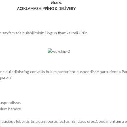
Share:
AÇIKLAMA
SHIPPING & DELIVERY
 sayfamızda bulabilirsiniz. Uygun fiyat kaliteli Ürün
dui adipiscing convallis bulum parturient suspendisse parturient a.Part
ue dui.
suspendisse.
bulum hendre.
 faucibus lobortis tincidunt purus lectus nisl class eros.Condimentum a