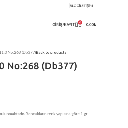
BLOG
İLETIŞIM
0
GIRIŞ/KAYIT
0.00
₺
 11.0 No:268 (Db377)
Back to products
.0 No:268 (Db377)
ulunmaktadır. Boncukların renk yapısına göre 1 gr