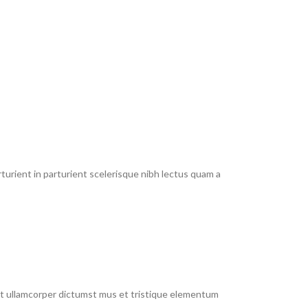
urient in parturient scelerisque nibh lectus quam a
 et ullamcorper dictumst mus et tristique elementum