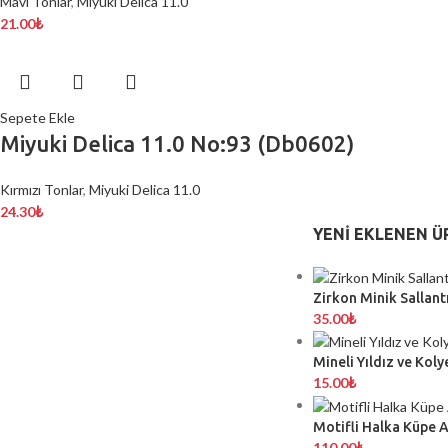
Mavi Tonlar
,
Miyuki Delica 11.0
21.00
₺
Sepete Ekle
Miyuki Delica 11.0 No:93 (Db0602)
Kırmızı Tonlar
,
Miyuki Delica 11.0
24.30
₺
YENI EKLENEN Ü
Zirkon Minik Sallantı
35.00
₺
Mineli Yıldız ve Koly
15.00
₺
Motifli Halka Küpe 
110.00
₺