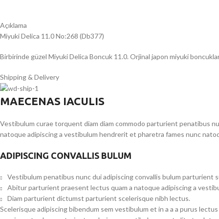
Açıklama
Miyuki Delica 11.0 No:268 (Db377)
Birbirinde güzel Miyuki Delica Boncuk 11.0. Orjinal japon miyuki boncukları
Shipping & Delivery
MAECENAS IACULIS
Vestibulum curae torquent diam diam commodo parturient penatibus nunc 
natoque adipiscing a vestibulum hendrerit et pharetra fames nunc natoq
ADIPISCING CONVALLIS BULUM
Vestibulum penatibus nunc dui adipiscing convallis bulum parturient 
Abitur parturient praesent lectus quam a natoque adipiscing a vesti
Diam parturient dictumst parturient scelerisque nibh lectus.
Scelerisque adipiscing bibendum sem vestibulum et in a a a purus lectus